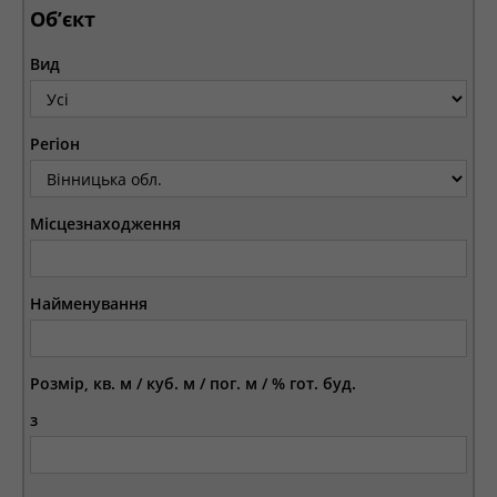
Об’єкт
Вид
Регіон
Місцезнаходження
Найменування
Розмір, кв. м / куб. м / пог. м / % гот. буд.
з