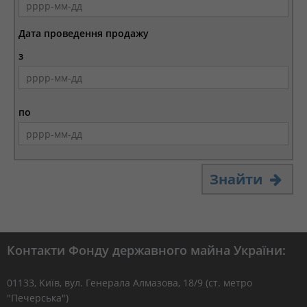
Дата проведення продажу
з
по
Знайти
Контакти Фонду державного майна України:
01133, Kиїв, вул. Генерала Алмазова, 18/9 (ст. метро
"Печерська")