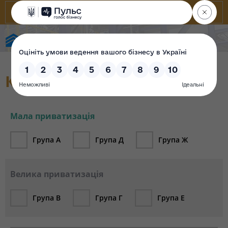
Фонд державного майна України
Каталог об`єктів (архів)
Мала приватизація
Група А
Група Д
Група Ж
Велика приватизація
Група В
Група Г
Група Е