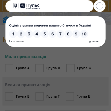
Фонд державного майна України
Каталог об`єктів (архів)
Мала приватизація
Група А
Група Д
Група Ж
Велика приватизація
Група В
Група Г
Група Е