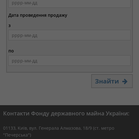
Дата проведення продажу
з
по
Знайти
Контакти Фонду державного майна України:
01133, Kиїв, вул. Генерала Алмазова, 18/9 (ст. метро
"Печерська")