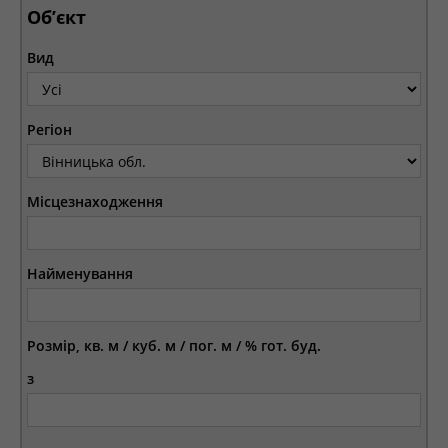
Об’єкт
Вид
Регіон
Місцезнаходження
Найменування
Розмір, кв. м / куб. м / пог. м / % гот. буд.
з