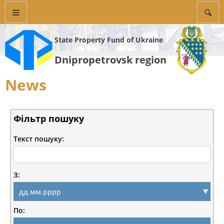
State Property Fund of Ukraine
Dnipropetrovsk region
News
Фільтр пошуку
Текст пошуку:
З:
По: