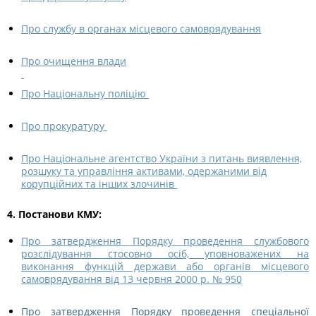
Про службу в органах місцевого самоврядування
Про очищення влади
Про Національну поліцію
Про прокуратуру
Про Національне агентство України з питань виявлення,
розшуку та управління активами, одержаними від
корупційних та інших злочинів
4. Постанови КМУ:
Про затвердження Порядку проведення службового
розслідування стосовно осіб, уповноважених на
виконання функцій держави або органів місцевого
самоврядування від 13 червня 2000 р. № 950
Про затвердження Порядку проведення спеціальної