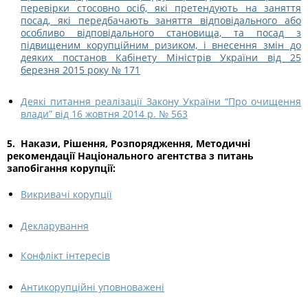
перевірки стосовно осіб, які претендують на заняття
посад, які передбачають заняття відповідального або
особливо відповідального становища, та посад з
підвищеним корупційним ризиком, і внесення змін до
деяких постанов Кабінету Міністрів України від 25
березня 2015 року № 171
Деякі питання реалізації Закону України “Про очищення
влади” від 16 жовтня 2014 р. № 563
5. Накази, Рішення, Розпорядження, Методичні
рекомендації Національного агентства з питань
запобігання корупції:
Викривачі корупції
Декларування
Конфлікт інтересів
Антикорупційні уповноважені