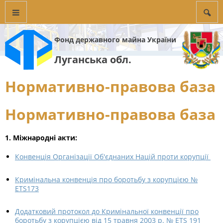
Фонд державного майна України
Луганська обл.
Нормативно-правова база
Нормативно-правова база
1. Міжнародні акти:
Конвенція Організації Об'єднаних Націй проти корупції
Кримінальна конвенція про боротьбу з корупцією №
ETS173
Додатковий протокол до Кримінальної конвенції про
боротьбу з корупцією від 15 травня 2003 р. № ETS 191