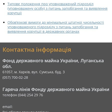
Типове положення про уповноважений підрозділ
(уповноважену особу) з питань запобігання та виявлення
корупції
Обов’язкові вимоги до мінімальної штатної чисельності
уповноваженого підрозділу з питань запобігання та
виявлення корупції в державних органах
Контактна інформація
Фонд державного майна України, Луганська
обл.
61057, м. Харків, вул. Сумська, буд. 3
(057) 700-02-28
Гаряча лінія Фонду державного майна України
телефон (044) 254 29 76
email: