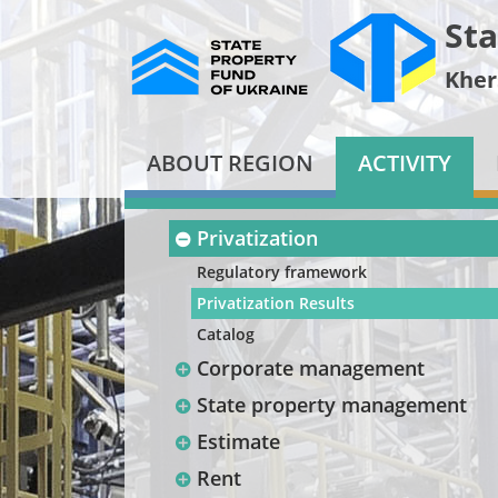
Sta
Kher
ABOUT REGION
ACTIVITY
Privatization
Regulatory framework
Privatization Results
Catalog
Corporate management
State property management
Estimate
Rent