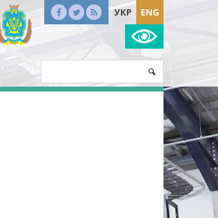
УКР
ENG