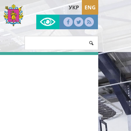
УКР
ENG