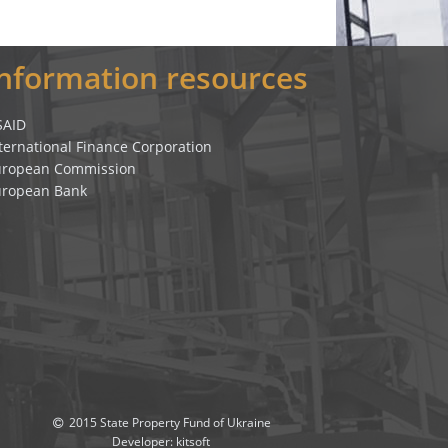
Information resources
SAID
ternational Finance Corporation
uropean Commission
uropean Bank
2015 State Property Fund of Ukraine
Developer:
kitsoft