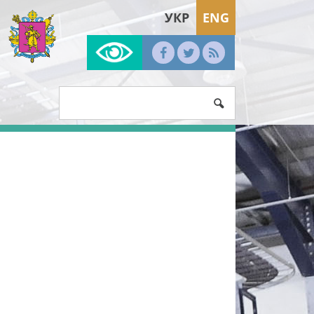
УКР
ENG