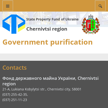
State Property Fund of Ukraine
Chernivtsi region
Government purification
Contacts
Фонд державного майна України, Chernivtsi
region
21-A, Lukiana Kobylytsi str., Chernivtsi city, 58001
(037) 255-42-35,
(037) 251-11-23