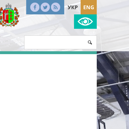
УКР
ENG