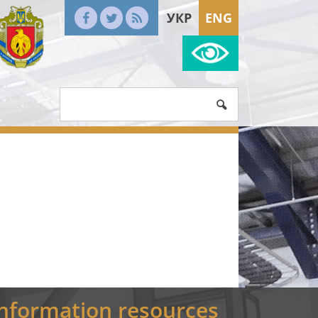
УКР
ENG
Information resources