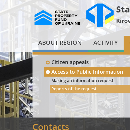
Sta
Kiro
ABOUT REGION
ACTIVITY
Citizen appeals
Access to Public Information
Making an information request
Reports of the request
Contacts