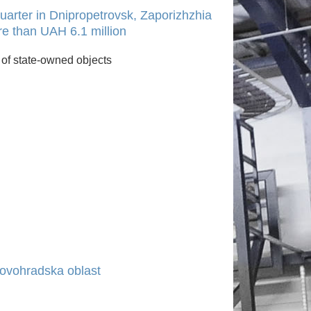
quarter in Dnipropetrovsk, Zaporizhzhia
e than UAH 6.1 million
of state-owned objects
irovohradska oblast