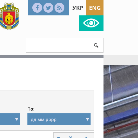
УКР
ENG
По: