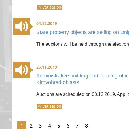
Privatization
04.12.2019
State property objects are selling on D
The auctions will be held through the electro
25.11.2019
Administrative building and building of i
Kirovohrad oblasts
Auctions are scheduled on 03.12.2019. Applic
Privatization
1
2
3
4
5
6
7
8