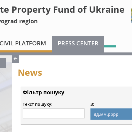
te Property Fund of Ukraine
vograd region
CIVIL PLATFORM
PRESS CENTER
News
Фільтр пошуку
Текст пошуку:
З: