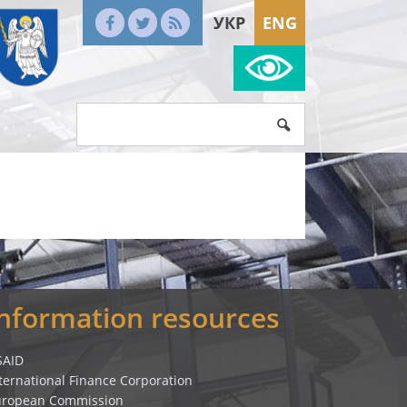
УКР
ENG
Information resources
SAID
ternational Finance Corporation
uropean Commission