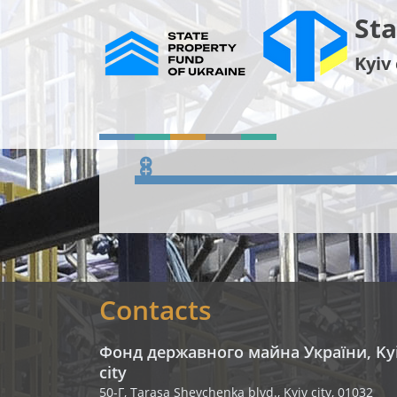
Sta
Kyiv 
Contacts
Фонд державного майна України, Ky
city
50-Г, Tarasa Shevchenka blvd., Kyiv city, 01032