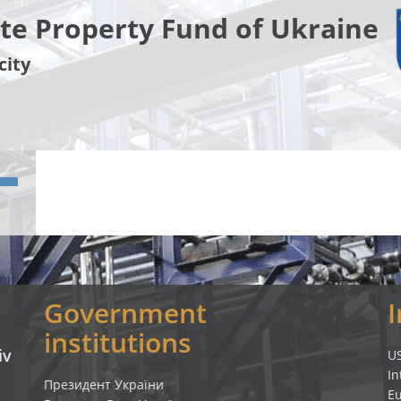
te Property Fund of Ukraine
city
Government
institutions
iv
U
In
Президент України
E