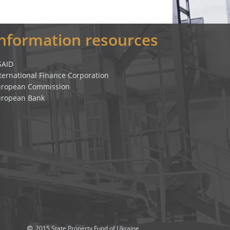
Information resources
SAID
ternational Finance Corporation
uropean Commission
uropean Bank
2015 State Property Fund of Ukraine