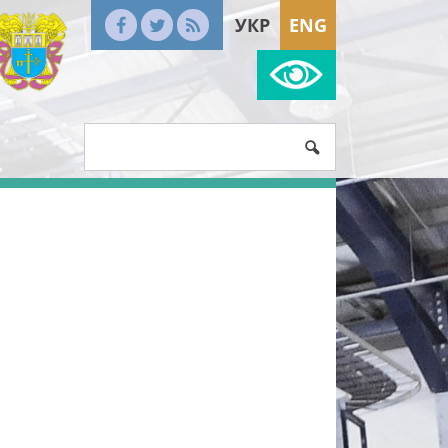
УКР
ENG