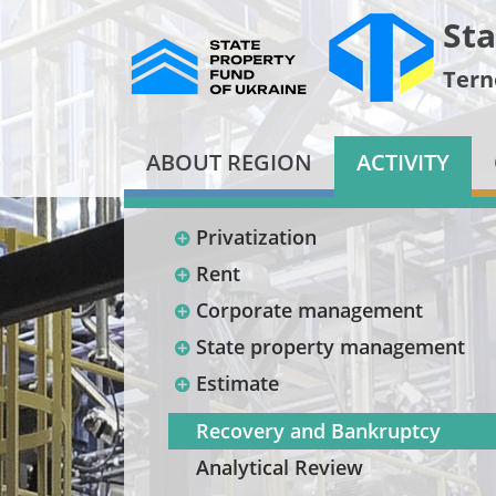
Sta
Tern
ABOUT REGION
ACTIVITY
Privatization
Rent
Corporate management
State property management
Estimate
Recovery and Bankruptcy
Analytical Review