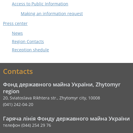
Access to Public Information
Making an information request
Press center
News
Region Contacts
Reception shedule
Contacts
Фонд державного майна України, Zhytomyr
region
20, Sviatoslava Rikhtera str., Zhytomyr city, 10008
(041) 242-04-20
Гаряча лінія Фонду державного майна України
телефон (044) 254 29 76