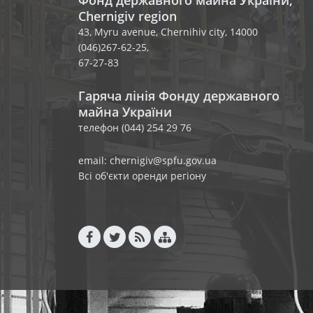
Фонд державного майна України,
Chernigiv region
43, Myru avenue, Chernihiv city, 14000
(046)267-62-25,
67-27-83
Гаряча лінія Фонду державного
майна України
телефон (044) 254 29 76
email: chernigiv@spfu.gov.ua
Всі об'єкти оренди регіону