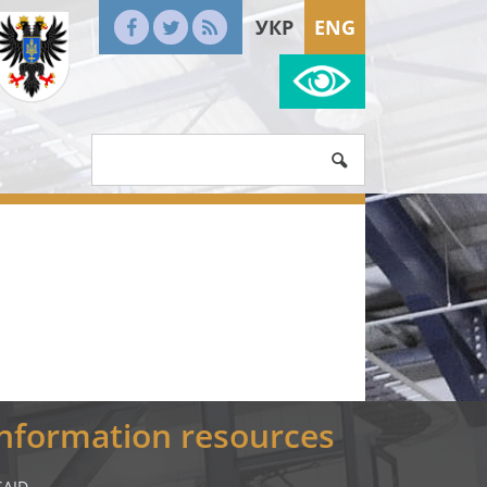
УКР
ENG
Information resources
SAID