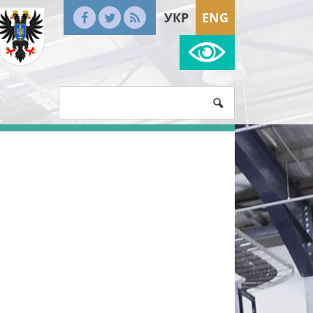
УКР
ENG