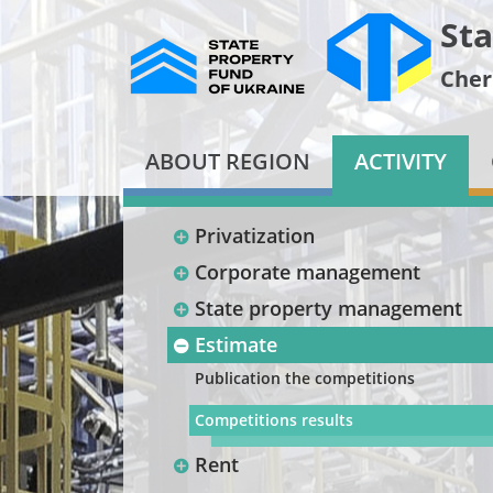
Sta
Cher
ABOUT REGION
ACTIVITY
Privatization
Corporate management
State property management
Estimate
Publication the competitions
Competitions results
Rent