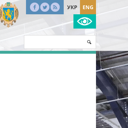
УКР
ENG