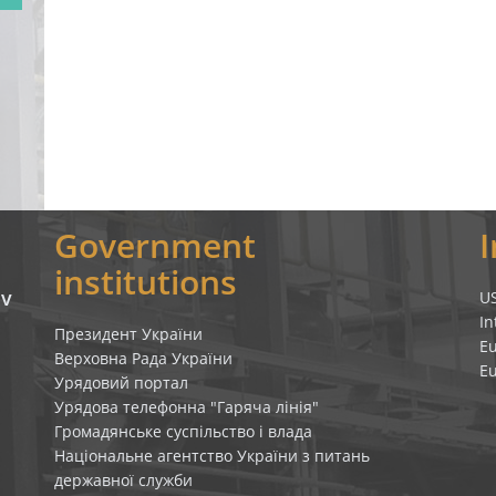
Government
institutions
iv
U
In
Президент України
E
Верховна Рада України
E
Урядовий портал
Урядова телефонна "Гаряча лінія"
Громадянське суспільство і влада
Національне агентство України з питань
державної служби