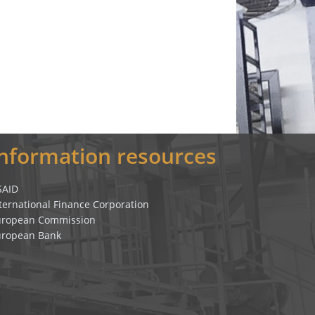
Information resources
SAID
ternational Finance Corporation
uropean Commission
uropean Bank