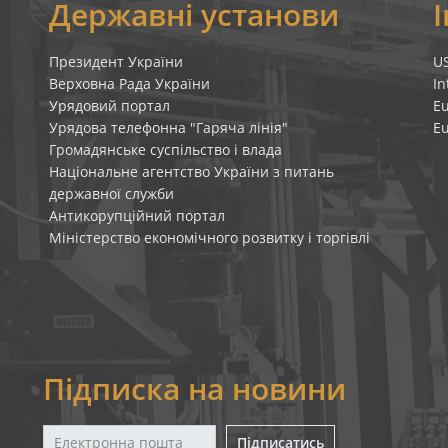
я
Державні установи
Президент України
U
Верховна Рада України
In
Урядовий портал
E
Урядова телефонна "Гаряча лінія"
E
Громадянське суспільство і влада
Національне агентство України з питань
державної служби
Антикорупційний портал
Міністерство економічного розвитку і торгівлі
Підписка на новини
Підписатись