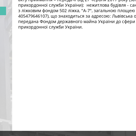
прикордонної служби України): нежитлова будівля - с
з ліжковим фондом 502 ліжка, "А-7", загальною площею 
405479646107), що знаходиться за адресою: Львівська о
передана Фондом державного майна України до сфери 
прикордонної служби України.