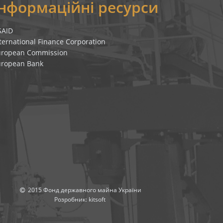
Інформаційні ресурси
SAID
ternational Finance Corporation
uropean Commission
uropean Bank
2015 Фонд державного майна України
Розробник:
kitsoft