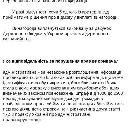
персональності та важливості інформації.
У разі відсутності хоча б одного із критеріїв суд
прийматиме рішення про відмову у виплаті винагороди.
Винагорода виплачується викривачу за рахунок
Державного бюджету України органами державного
казначейства.
Яка відповідальність за порушення прав викривача?
адміністративна – за незаконне розголошення інформації
про викривача, його близьких осіб чи інформації, що може
ідентифікувати особу викривача, його близьких осіб, яка
стала відома у зв’язку з виконанням службових або інших
визначених законом повноважень, штраф від 1000 до 2500
неоподатковуваних мінімумів доходів громадян з
позбавленням права обіймати певні посади або займатися
певною діяльністю строком на 1 рік (частина друга статті
172-8 Кодексу України про адміністративні
правопорушення);