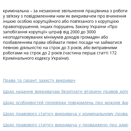
кримінальна – за незаконне звільнення працівника з роботи
у зв’язку з повідомленням ним як викривачем про вчинення
іншою особою корупційного або пов’язаного з корупцією
правопорушення, інших порушень Закону України «Про
запобігання корупції» штраф від 2000 до 3000
неоподатковуваних мінімумів доходів громадян або
позбавленням права обіймати певні посади чи займатися
певною діяльністю на строк до 3 років, або виправними
роботами на строк до 2 років (частина перша статті 172
Кримінального кодексу України).
Права_та_гарант_захисту_викривач
Щодо_надання_викривачам_безоплатн_вторинн_правов_допо
Щодо_особливостей_перевiрки_повiдомлень_про_можлив_факт
Щодо_правового_статусу_викривача_у_кримiнальному_прова
Щодо_правового_статусу_викривача_у_провадженн_про_адмiн