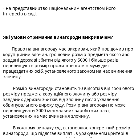
- на представництво Національним агентством його
інтересів в суді.
Які умови отримання винагороди викривачем?
Право на винагороду має викривач, який повідомив про
корупційний злочин, грошовий розмір предмета якого або
завдані державі збитки від якого у 5000 і більше разів
перевищують розмір прожиткового мінімуму для
працездатних осіб, установленого законом на час вчинення
злочину.
Розмір винагороди становить 10 відсотків від грошового
розміру предмета корупційного злочину або розміру
завданих державі збитків від злочину після ухвалення
обвинувального вироку суду. Розмір винагороди не може
перевищувати 3000 мінімальних заробітних плат,
установлених на час вчинення злочину.
В кожному випадку суд встановлює конкретний розмір
винагороди, що підлягає виплаті, з урахуванням критеріїв