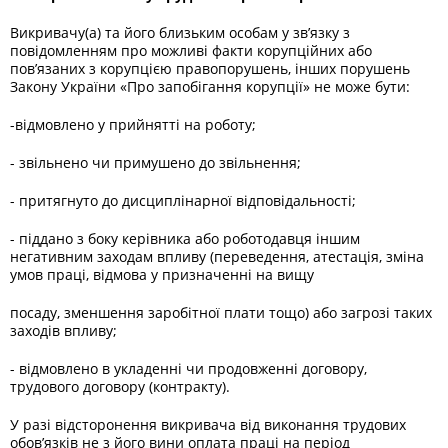
Викривачу(а) та його близьким особам у зв’язку з
повідомленням про можливі факти корупційних або
пов’язаних з корупцією правопорушень, інших порушень
Закону України «Про запобігання корупції» не може бути:
-відмовлено у прийнятті на роботу;
- звільнено чи примушено до звільнення;
- притягнуто до дисциплінарної відповідальності;
- піддано з боку керівника або роботодавця іншим
негативним заходам впливу (переведення, атестація, зміна
умов праці, відмова у призначенні на вищу
посаду, зменшення заробітної плати тощо) або загрозі таких
заходів впливу;
- відмовлено в укладенні чи продовженні договору,
трудового договору (контракту).
У разі відсторонення викривача від виконання трудових
обов’язків не з його вини оплата праці на період