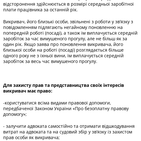
відсторонення здійснюється в розмірі середньої заробітної
плати працівника за останній рік.
Викривач, його близькі особи, звільнені з роботи у зв’язку з
повідомленням підлягають негайному поновленню на
попередній роботі (посаді), а також їм виплачується середній
заробіток за час вимушеного прогулу, але не більш як за
один рік. Якщо заява про поновлення викривача, його
близької особи на роботі (посаді) розглядається більше
одного року не з їхньої вини, їм виплачується середній
заробіток за весь час вимушеного прогулу.
Для захисту прав та представництва своїх інтересів
викривач має право:
-користуватися всіма видами правової допомоги,
передбаченої Законом України «Про безоплатну правову
допомогу»;
- залучити адвоката самостійно та отримати відшкодування
витрат на адвоката та на судовий збір у зв’язку із захистом
прав особи як викривача;