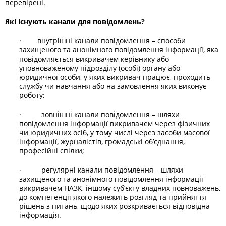
перевірені.
Які існують канали для повідомлень?
· внутрішні канали повідомлення – способи
захищеного та анонімного повідомлення інформації, яка
повідомляється викривачем керівнику або
уповноваженому підрозділу (особі) органу або
юридичної особи, у яких викривач працює, проходить
службу чи навчання або на замовлення яких виконує
роботу;
· зовнішні канали повідомлення – шляхи
повідомлення інформації викривачем через фізичних
чи юридичних осіб, у тому числі через засоби масової
інформації, журналістів, громадські об’єднання,
професійні спілки;
· регулярні канали повідомлення – шляхи
захищеного та анонімного повідомлення інформації
викривачем НАЗК, іншому суб’єкту владних повноважень,
до компетенції якого належить розгляд та прийняття
рішень з питань, щодо яких розкривається відповідна
інформація.