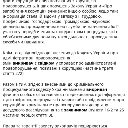
факти корупційних або пов’язаних з корупцією
правопорушень, інших порушень Закону України «Про
запобігання корупції» вчинених іншою особою, якщо така
інформація стала їй відома у зв’язку з її трудовою,
професійною, господарською, громадською, науковою
діяльністю, проходженням нею служби чи навчання або її
участю у передбачених законодавством процедурах, які є
обов’язковими для початку такої діяльності, проходження
служби чи навчання.
Крім того, відповідно до внесених до Кодексу України про
адміністративні правопорушення
змін
викривач
є
свідком
у справах про адміністративні
правопорушення, пов’язані з корупцією (частина третя
статті 272).
Разом з тим, згідно з внесеними до Кримінального
процесуального кодексу України змінами
викривач
–
фізична особа, яка за наявності переконання, що інформація
є достовірною, звернулася із заявою або повідомленням про
корупційне кримінальне правопорушення до органу
досудового розслідування та є
заявником
(пункти 16-2 та 25
частини першої статті 3).
Права та гарантії захисту викривачів поширюються