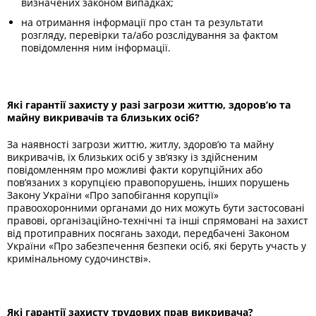
визначених законом випадках;
на отримання інформації про стан та результати
розгляду, перевірки та/або розслідування за фактом
повідомлення ним інформації.
Які гарантії захисту у разі загрози життю, здоров’ю та
майну викривачів та близьких осіб?
За наявності загрози життю, житлу, здоров’ю та майну
викривачів, їх близьких осіб у зв’язку із здійсненим
повідомленням про можливі факти корупційних або
пов’язаних з корупцією правопорушень, інших порушень
Закону України «Про запобігання корупції»
правоохоронними органами до них можуть бути застосовані
правові, організаційно-технічні та інші спрямовані на захист
від протиправних посягань заходи, передбачені Законом
України «Про забезпечення безпеки осіб, які беруть участь у
кримінальному судочинстві».
Які гарантії захисту трудових прав викривача?