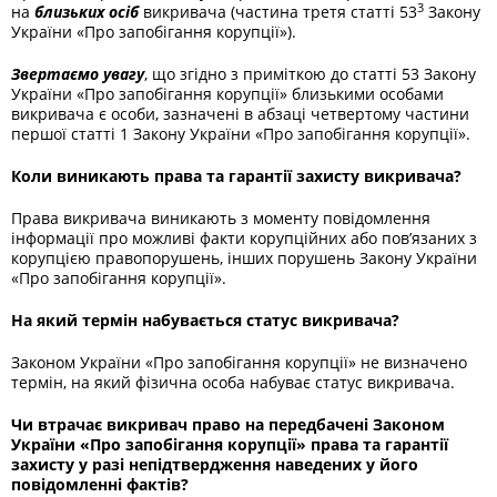
3
на
близьких осіб
викривача (частина третя статті 53
Закону
України «Про запобігання корупції»).
Звертаємо увагу
, що згідно з приміткою до статті 53 Закону
України «Про запобігання корупції» близькими особами
викривача є особи, зазначені в абзаці четвертому частини
першої статті 1 Закону України «Про запобігання корупції».
Коли виникають права та гарантії захисту викривача?
Права викривача виникають з моменту повідомлення
інформації про можливі факти корупційних або пов’язаних з
корупцією правопорушень, інших порушень Закону України
«Про запобігання корупції».
На який термін набувається статус викривача?
Законом України «Про запобігання корупції» не визначено
термін, на який фізична особа набуває статус викривача.
Чи втрачає викривач право на передбачені Законом
України «Про запобігання корупції» права та гарантії
захисту у разі непідтвердження наведених у його
повідомленні фактів?