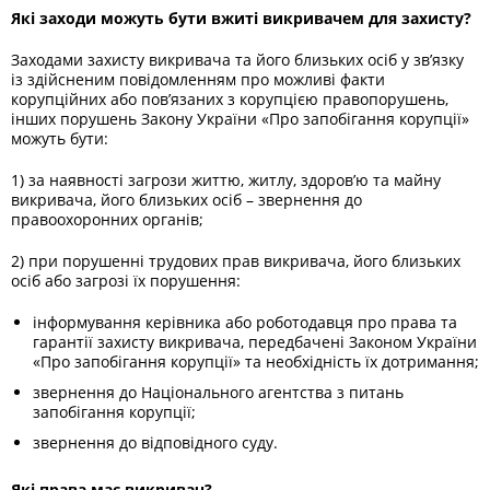
Які заходи можуть бути вжиті викривачем для захисту?
Заходами захисту викривача та його близьких осіб у зв’язку
із здійсненим повідомленням про можливі факти
корупційних або пов’язаних з корупцією правопорушень,
інших порушень Закону України «Про запобігання корупції»
можуть бути:
1) за наявності загрози життю, житлу, здоров’ю та майну
викривача, його близьких осіб – звернення до
правоохоронних органів;
2) при порушенні трудових прав викривача, його близьких
осіб або загрозі їх порушення:
інформування керівника або роботодавця про права та
гарантії захисту викривача, передбачені Законом України
«Про запобігання корупції» та необхідність їх дотримання;
звернення до Національного агентства з питань
запобігання корупції;
звернення до відповідного суду.
Які права має викривач?