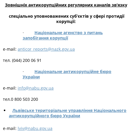
Зовнішніх антикорупційних регулярних каналів зв’язку
спеціально уповноважених суб’єктів у сфері протидії
корупції:
·
Національне агенство з питань
запобігання корупції
е-mail:
anticor_reports@nazk.gov.ua
тел. (044) 200 06 91
·
Національне антикорупційне бюро
України
е-mail:
info@nabu.gov.ua
тел.0 800 503 200
Львівське територіальне управління Національного
антикорупційного бюро
України
е-mail:
lviv@nabu.gov.ua