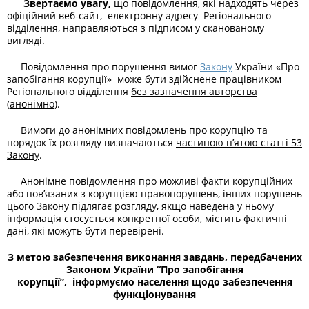
Звертаємо увагу,
що повідомлення, які надходять через
офіційний веб-сайт, електронну адресу Регіонального
відділення, направляються з підписом у сканованому
вигляді.
Повідомлення про порушення вимог
Закону
України «Про
запобігання корупції» може бути здійснене працівником
Регіонального відділення
без зазначення авторства
(анонімно
).
Вимоги до анонімних повідомлень про корупцію та
порядок їх розгляду визначаються
частиною п’ятою статті 53
Закону
.
Анонімне повідомлення про можливі факти корупційних
або пов’язаних з корупцією правопорушень, інших порушень
цього Закону підлягає розгляду, якщо наведена у ньому
інформація стосується конкретної особи, містить фактичні
дані, які можуть бути перевірені.
З метою забезпечення виконання завдань, передбачених
Законом України “Про запобігання
корупції”,
інформуємо населення щодо забезпечення
функціонування