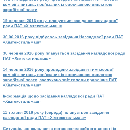
комісії з питань, пов’язаних із своєчасною виплатою
заробітної плати
19 вересня 2016 року планується засідання наглядової
ради ПАТ «Хімтекстильмаш»
30.06.2016.року відбулось засідання Наглядової ради ПАТ
«Хімтекстильмаш»
30 червня 2016 року планується засідання наглядової ради
ПАТ «Хімтекстильмаш»
14 червня 2016 року проведено засідання тимчасової
комісії з питань, пов’язаних із своєчасною виплатою
заробітної плати, заслухано звіт голови правління ПАТ
«Хімтекстильмаш»
Інформація щодо засідання наглядової ради
ПАТ
«Хімтекстильмаш»
11 травня 2016 року (середа), планується засідання
наглядової ради ПАТ «Хімтекстильмаш»
Ситуація, що склалася з погашенням заборгованості із