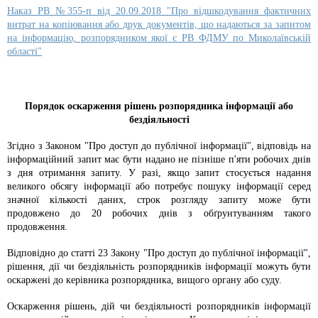
Наказ РВ №355-п від 20.09.2018 "Про відшкодування фактичних
витрат на копіювання або друк документів, що надаються за запитом
на інформацію, розпорядником якої є РВ ФДМУ по Миколаївській
області"
Порядок оскарження рішень розпорядника інформації або
бездіяльності
Згідно з Законом "Про доступ до публічної інформації", відповідь на
інформаційний запит має бути надано не пізніше п'яти робочих днів
з дня отримання запиту. У разі, якщо запит стосується надання
великого обсягу інформації або потребує пошуку інформації серед
значної кількості даних, строк розгляду запиту може бути
продовжено до 20 робочих днів з обґрунтуванням такого
продовження.
Відповідно до статті 23 Закону "Про доступ до публічної інформації",
рішення, дії чи бездіяльність розпорядників інформації можуть бути
оскаржені до керівника розпорядника, вищого органу або суду.
Оскарження рішень, дій чи бездіяльності розпорядників інформації