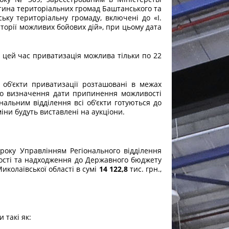
астина територіальних громад Баштанського та
ьку територіальну громаду, включені до «I.
риторії можливих бойових дій», при цьому дата
цей час приватизація можлива тільки по 22
кти приватизації розташовані в межах
 до визначення дати припинення можливості
альним відділення всі об’єкти готуються до
міни будуть виставлені на аукціони.
оку Управлінням Регіонального відділення
ності та надходження до Державного бюджету
Миколаївської області в сумі
14 122,8
тис. грн.,
 такі як: