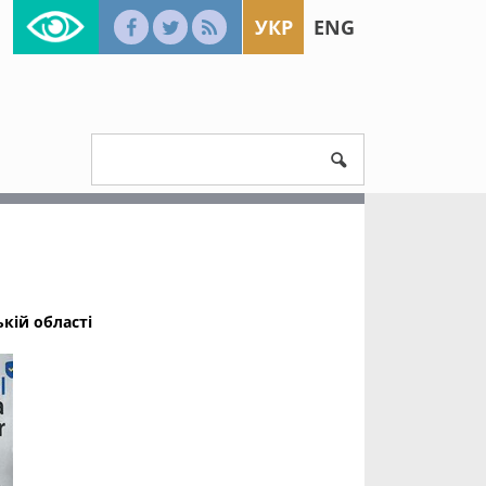
УКР
ENG
кій області