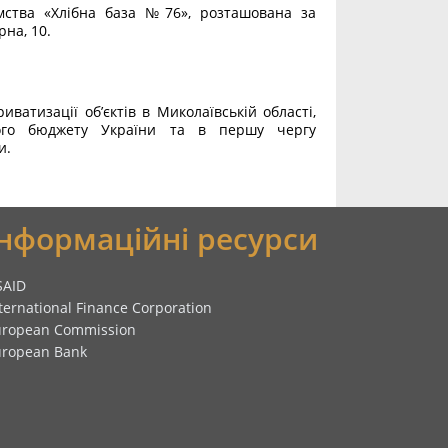
ства «Хлібна база №76», розташована за
рна, 10.
ватизації об’єктів в Миколаївській області,
ого бюджету України та в першу чергу
и.
Інформаційні ресурси
SAID
ternational Finance Corporation
uropean Commission
uropean Bank