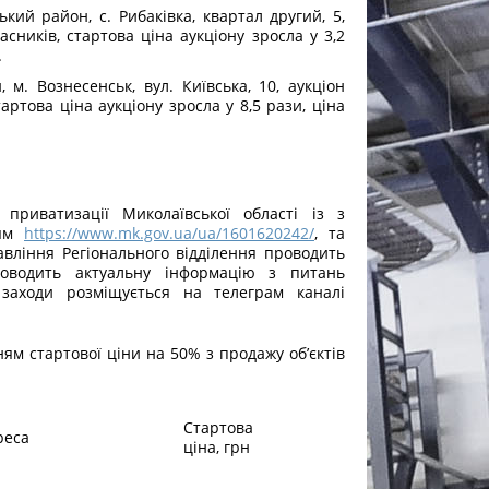
кий район, с. Рибаківка, квартал другий, 5,
сників, стартова ціна аукціону зросла у 3,2
.
 м. Вознесенськ, вул. Київська, 10, аукціон
артова ціна аукціону зросла у 8,5 рази, ціна
приватизації Миколаївської області із з
ням
https://www.mk.gov.ua/ua/1601620242/
, та
правління Регіонального відділення проводить
оводить актуальну інформацію з питань
 заходи розміщується на телеграм каналі
ям стартової ціни на 50% з продажу об’єктів
Стартова
реса
ціна, грн