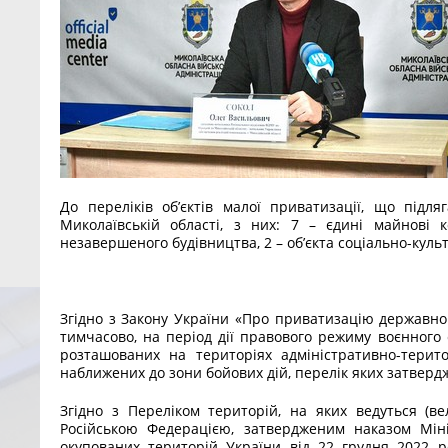
До переліків об’єктів малої приватизації, що підля
Миколаївській області, з них: 7 – єдині майнові 
незавершеного будівництва, 2 – об’єкта соціально-куль
Згідно з Закону України «Про приватизацію державно
тимчасово, на період дії правового режиму воєнного 
розташованих на територіях адміністративно-терит
наближених до зони бойових дій, перелік яких затвердж
Згідно з Переліком територій, на яких ведуться (ве
Російською Федерацією, затвердженим наказом Міні
окупованих територій України від 22 грудня 2022 р