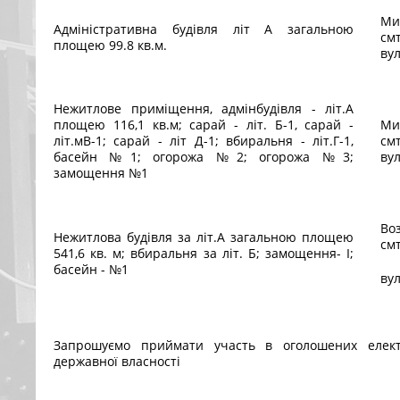
Ми
Адміністративна будівля літ А загальною
см
площею 99.8 кв.м.
вул
Нежитлове приміщення, адмінбудівля - літ.А
площею 116,1 кв.м; сарай - літ. Б-1, сарай -
Ми
літ.мВ-1; сарай - літ Д-1; вбиральня - літ.Г-1,
см
басейн №1; огорожа №2; огорожа №3;
вул
замощення №1
Во
Нежитлова будівля за літ.А загальною площею
смт
541,6 кв. м; вбиральня за літ. Б; замощення- І;
басейн - №1
вул
Запрошуємо приймати участь в оголошених електр
державної власності