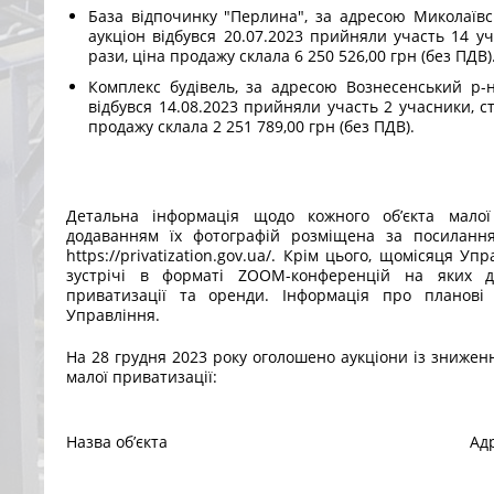
База відпочинку "Перлина", за адресою Миколаївсь
аукціон відбувся 20.07.2023 прийняли участь 14 уча
рази, ціна продажу склала 6 250 526,00 грн (без ПДВ)
Комплекс будівель, за адресою Вознесенський р-н,
відбувся 14.08.2023 прийняли участь 2 учасники, ст
продажу склала 2 251 789,00 грн (без ПДВ).
Детальна інформація щодо кожного об’єкта малої 
додаванням їх фотографій розміщена за посилан
https://privatization.gov.ua/. Крім цього, щомісяця У
зустрічі в форматі ZOOM-конференцій на яких д
приватизації та оренди. Інформація про планові
Управління.
На 28 грудня 2023 року оголошено аукціони із зниженн
малої приватизації:
Назва об’єкта
Ад