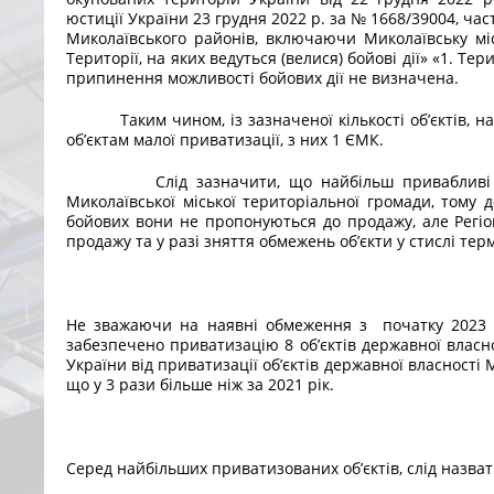
юстиції України 23 грудня 2022 р. за № 1668/39004, ч
Миколаївського районів, включаючи Миколаївську міс
Території, на яких ведуться (велися) бойові дії» «1. Те
припинення можливості бойових дії не визначена.
Таким чином, із зазначеної кількості об’єктів, на 
об’єктам малої приватизації, з них 1 ЄМК.
Слід зазначити, що найбільш привабливі об’є
Миколаївської міської територіальної громади, тому
бойових вони не пропонуються до продажу, але Регіон
продажу та у разі зняття обмежень об’єкти у стислі тер
Не зважаючи на наявні обмеження з початку 2023 р
забезпечено приватизацію 8 об’єктів державної влас
України від приватизації об’єктів державної власності 
що у 3 рази більше ніж за 2021 рік.
Серед найбільших приватизованих об’єктів, слід назвати