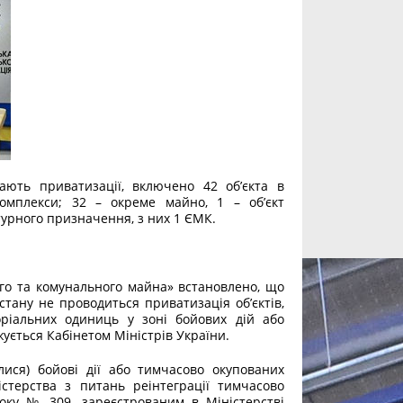
гають приватизації, включено 42 об’єкта в
комплекси; 32 – окреме майно, 1 – об’єкт
турного призначення, з них 1 ЄМК.
го та комунального майна» встановлено, що
стану не проводиться приватизація об’єктів,
оріальних одиниць у зоні бойових дій або
ується Кабінетом Міністрів України.
лися) бойові дії або тимчасово окупованих
стерства з питань реінтеграції тимчасово
оку № 309, зареєстрованим в Міністерстві