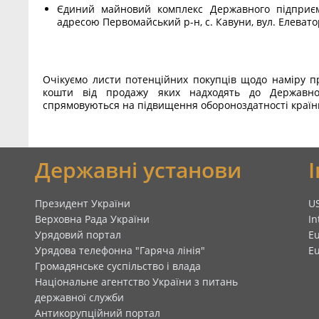
Єдиний майновий комплекс Державного підприєм
адресою Первомайський р-н, с. Кавуни, вул. Елевато
Очікуємо листи потенційних покупців щодо наміру при
кошти від продажу яких надходять до Державн
спрямовуються на підвищення обороноздатності країн
я
Державні установи
Президент України
U
Верховна Рада України
In
Урядовий портал
E
Урядова телефонна "Гаряча лінія"
E
Громадянське суспільство і влада
Національне агентство України з питань
державної служби
Антикорупційний портал