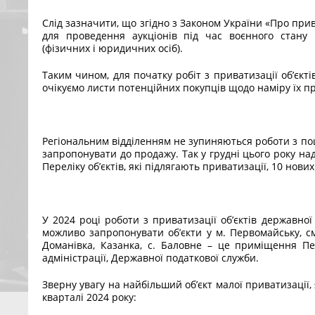
Слід зазначити, що згідно з Законом України «Про пр
для проведення аукціонів під час воєнного стану н
(фізичних і юридичних осіб).
Таким чином, для початку робіт з приватизації об’єкті
очікуємо листи потенційних покупців щодо наміру їх пр
Регіональним відділенням не зупиняються роботи з пош
запропонувати до продажу. Так у грудні цього року н
Переліку об’єктів, які підлягають приватизації, 10 нових
У 2024 році роботи з приватизації об’єктів державної
можливо запропонувати об’єкти у м. Первомайську, см
Доманівка, Казанка, с. Баловне – це приміщення Пе
адміністрації, Державної податкової служби.
Зверну увагу на найбільший об’єкт малої приватизації
кварталі 2024 року: