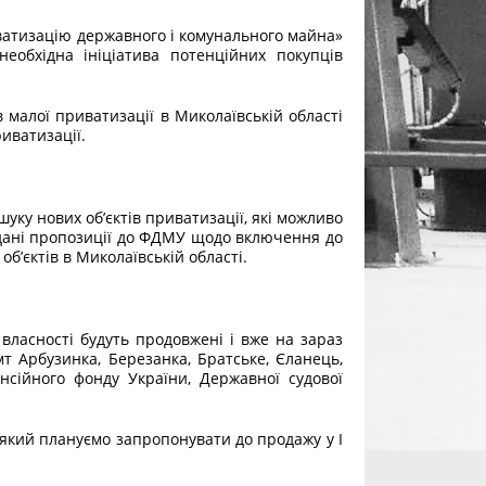
иватизацію державного і комунального майна»
еобхідна ініціатива потенційних покупців
в малої приватизації в Миколаївській області
иватизації.
уку нових об’єктів приватизації, які можливо
адані пропозиції до ФДМУ щодо включення до
 об’єктів в Миколаївській області.
 власності будуть продовжені і вже на зараз
т Арбузинка, Березанка, Братське, Єланець,
нсійного фонду України, Державної судової
, який плануємо запропонувати до продажу у І