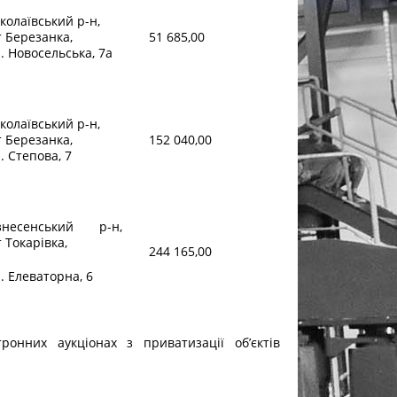
колаївський р-н,
т Березанка,
51 685,00
. Новосельська, 7а
колаївський р-н,
т Березанка,
152 040,00
. Степова, 7
знесенський р-н,
 Токарівка,
244 165,00
. Елеваторна, 6
онних аукціонах з приватизації об’єктів