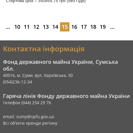
Стартова ціна – 350854,75 грн (без ПДВ)
...
10
11
12
13
14
15
16
17
18
19
...
Контактна інформація
Фонд державного майна України, Сумська
обл.
40016, м. Суми, вул. Харківська, 30
(054)236-12-34
Гаряча лінія Фонду державного майна України
телефон (044) 254 29 76
email: sumy@spfu.gov.ua
Всі об'єкти оренди регіону