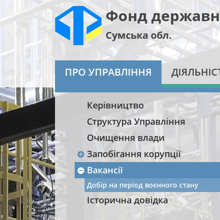
Фонд державн
Сумська обл.
ПРО УПРАВЛІННЯ
ДІЯЛЬНІС
Керівництво
Структура Управління
Очищення влади
Запобігання корупції
Вакансії
Добір на період воєнного стану
Історична довідка