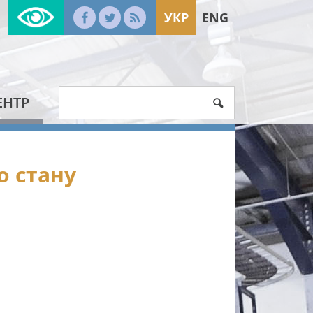
УКР
ENG
ЕНТР
о стану