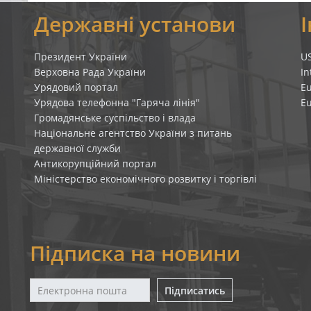
я
Державні установи
Президент України
U
Верховна Рада України
In
Урядовий портал
E
Урядова телефонна "Гаряча лінія"
E
Громадянське суспільство і влада
Національне агентство України з питань
державної служби
Антикорупційний портал
Міністерство економічного розвитку і торгівлі
Підписка на новини
Підписатись