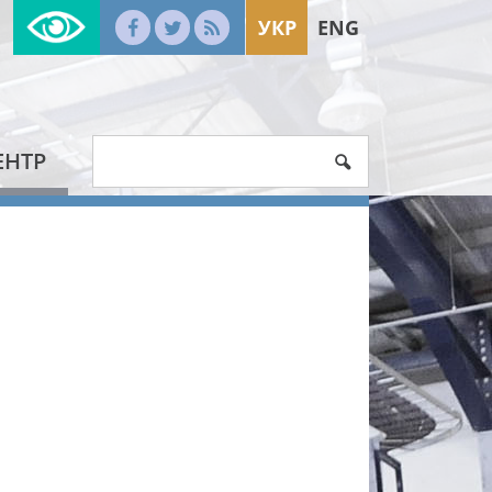
УКР
ENG
ЕНТР