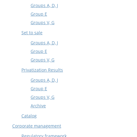
Groups A, D, J
Group E
Groups V, G
Set to sale
Groups A, D, J
Group E
Groups V, G
Privatization Results
Groups A, D, J
Group E
Groups V, G
Archive
Catalog
Corporate management
Regulatory framework