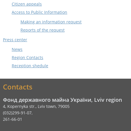
Citizen appeals
Access to Public Information
Making an information request
Reports of the request
Press center
News
Region Contacts
Reception shedule
Contacts
Фонд державного майна України, Lviv region
4, Kopernyka str., Lviv town, 79005
(032)299-91-07,
261-66-01