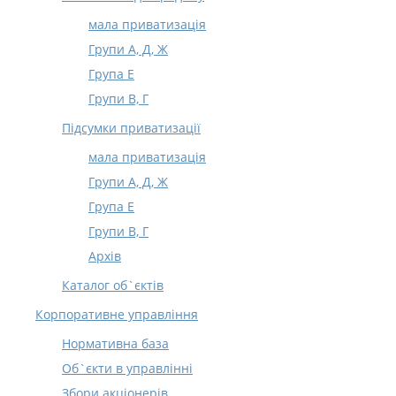
мала приватизація
Групи А, Д, Ж
Група Е
Групи В, Г
Підсумки приватизації
мала приватизація
Групи А, Д, Ж
Група Е
Групи В, Г
Архів
Каталог об`єктів
Корпоративне управління
Нормативна база
Об`єкти в управлінні
Збори акціонерів