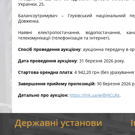
Українки, 25.
Балансоутримувач – Глухівський національний пе
Довженка.
Наявні електропостачання, водопостачання, кана
телекомунікації (телефонізація та інтернет).
Спосіб проведення аукціону
: аукціонна передачу в о
Дата проведення аукціону
: 31 березня 2026 року.
Стартова орендна плата
: 4 942,20 грн (без урахування
Завершення прийому пропозицій:
30 березня 2026 р
Детально про аукціон:
https://lnk.ua/wjBHICLRg
.
я
Державні установи