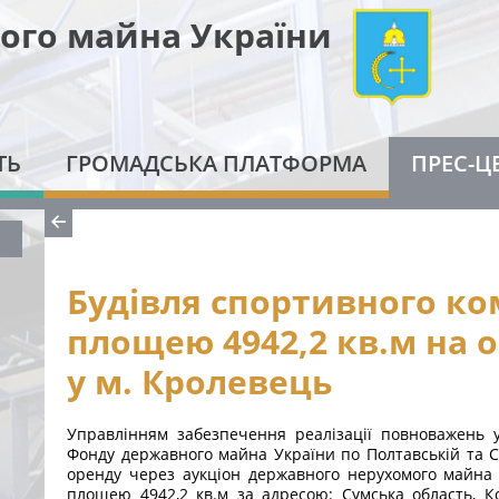
ого майна України
ТЬ
ГРОМАДСЬКА ПЛАТФОРМА
ПРЕС-Ц
Будівля спортивного к
площею 4942,2 кв.м на 
у м. Кролевець
Управлінням забезпечення реалізації повноважень у 
Фонду державного майна України по Полтавській та С
оренду через аукціон державного нерухомого майна 
площею 4942,2 кв.м за адресою: Сумська область, Ко