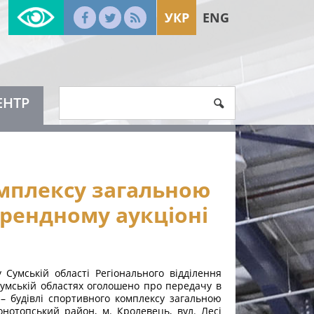
УКР
ENG
ЕНТР
омплексу загальною
орендному аукціоні
Сумській області Регіонального відділення
умській областях оголошено про передачу в
– будівлі спортивного комплексу загальною
нотопський район, м. Кролевець, вул. Лесі