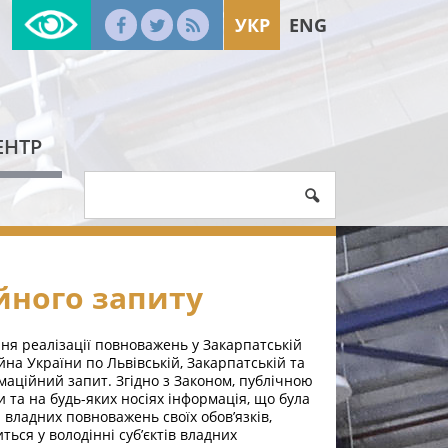
УКР
ENG
ЕНТР
ного запиту
ня реалізації повноважень у Закарпатській
на України по Львівській, Закарпатській та
маційний запит. Згідно з Законом, публічною
 та на будь-яких носіях інформація, що була
 владних повноважень своїх обов’язків,
ься у володінні суб’єктів владних