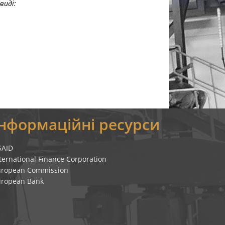
виді:
Інформаційні ресурси
SAID
ternational Finance Corporation
uropean Commission
uropean Bank