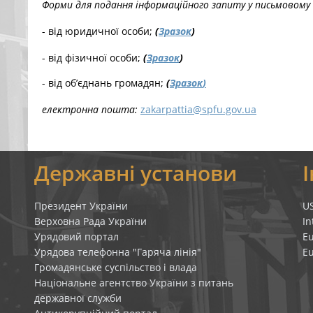
Форми для подання інформаційного запиту у письмовому 
- від юридичної особи;
(
Зразок
)
- від фізичної особи;
(
Зразок
)
- від об’єднань громадян;
(
Зразок
)
електронна пошта:
zakarpattia@spfu.gov.ua
я
Державні установи
Президент України
U
Верховна Рада України
In
Урядовий портал
E
Урядова телефонна "Гаряча лінія"
E
Громадянське суспільство і влада
Національне агентство України з питань
державної служби