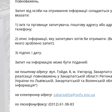
повноважень.
Запит від особи на отримання інформації складається у
вказати:
1) ім'я та прізвище запитувача, поштову адресу або ад
телефону;
2) опис інформації, яку запитувач хотів би отримати. (В
якого зроблено запит);
3) підпис і дату.
Запит на інформацію може бути поданий:
на поштову адресу:
вул. Гойди, 8, м. Ужгород, Закарпатс
реалізації повноважень у Закарпатській області Регіо
України по Львівській, Закарпатській та Волинській обл
інформація")
на електронну адресу:
zakarpattia@spfu.gov.ua
по телефону/факсу:
(0312) 61-38-83