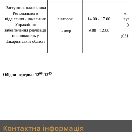
Заступник начальника
Регіонального
м. У
відділення - начальник
вівторок
14.00 - 17.00
вул.
Управління
(ка
забезпечення реалізації
четвер
9.00 - 12.00
повноважень у
(0312)
Закарпатській області
00
45
Обідня перерва: 12
-12
Контактна інформація