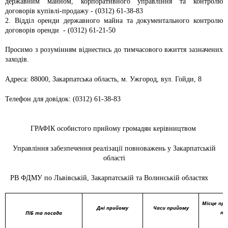
державним майном, корпоративного управління та контролю
договорів купівлі-продажу - (0312) 61-38-83
2. Відділ оренди державного майна та документального контролю
договорів оренди - (0312) 61-21-50
Просимо з розумінням віднестись до тимчасового вжиття зазначених
заходів.
Адреса: 88000, Закарпатська область, м. Ужгород, вул. Гойди, 8
Телефон для довідок: (0312) 61-38-83
ГРАФІК особистого прийому громадян керівництвом
Управління забезпечення реалізації повноважень у Закарпатській
області
РВ ФДМУ по Львівській, Закарпатській та Волинській областях
Місце при
Дні прийому
Часи прийому
те
ПІБ та посада