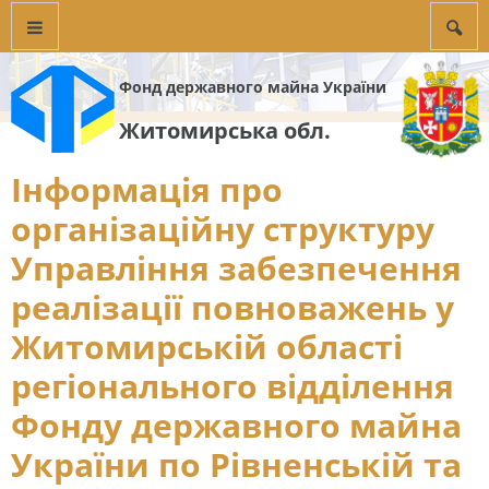
Фонд державного майна України
Житомирська обл.
Інформація про
організаційну структуру
Управління забезпечення
реалізації повноважень у
Житомирській області
регіонального відділення
Фонду державного майна
України по Рівненській та