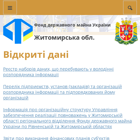
Фонд державного майна України
Житомирська обл.
Відкриті дані
Реєстр наборів даних, що перебувають у володінні
розпорядника інформації
Перелік підприємств, установ (закладів) та організацій
розпорядника інформації та підпорядкованих йому
організацій
Інформація про організаційну структуру Управління
забезпечення реалізації повноважень у Житомирській
області регіонального відділення Фонду державного майна
України по Рівненській та Житомирській областях
Звіти про виконання фінансових планів суб'єктів