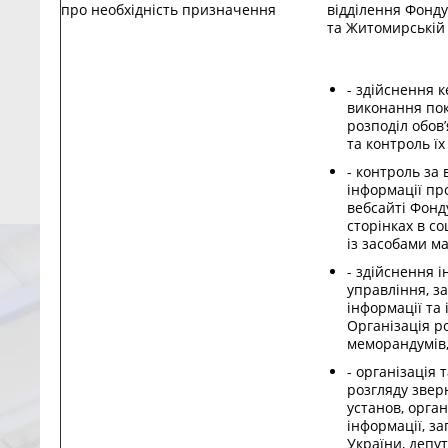
про необхідність призначення
відділення Фонду
та Житомирській 
- здійснення 
виконання пок
розподіл обов’
та контроль їх
- контроль за
інформації пр
вебсайті Фонд
сторінках в с
із засобами ма
- здійснення 
управління, з
інформації та
Організація ро
меморандумів,
- організація
розгляду зверн
установ, орган
інформації, за
України, депут