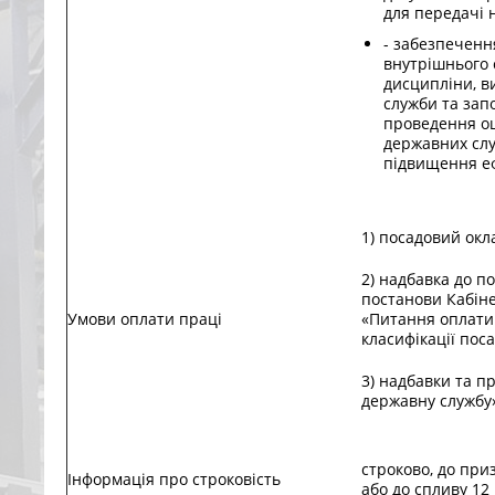
для передачі 
- забезпеченн
внутрішнього 
дисципліни, в
служби та запо
проведення оц
державних слу
підвищення еф
1) посадовий окл
2) надбавка до п
постанови Кабіне
Умови оплати праці
«Питання оплати
класифікації поса
3) надбавки та п
державну службу
строково, до пр
Інформація про строковість
або до спливу 12