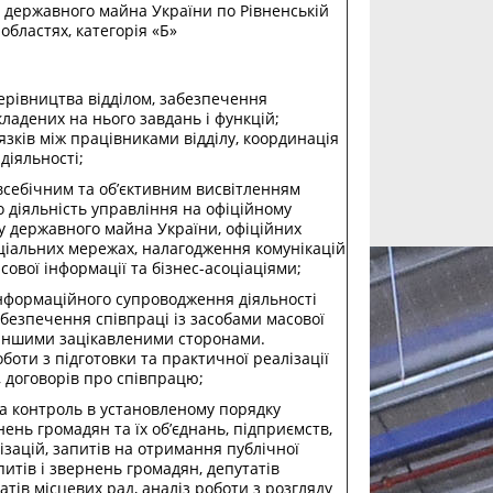
 державного майна України по Рівненській
областях, категорія «Б»
керівництва відділом, забезпечення
ладених на нього завдань і функцій;
язків між працівниками відділу, координація
 діяльності;
 всебічним та об’єктивним висвітленням
о діяльність управління на офіційному
у державного майна України, офіційних
оціальних мережах, налагодження комунікацій
сової інформації та бізнес-асоціаціями;
інформаційного супроводження діяльності
абезпечення співпраці із засобами масової
 іншими зацікавленими сторонами.
боти з підготовки та практичної реалізації
 договорів про співпрацю;
 та контроль в установленому порядку
ень громадян та їх об’єднань, підприємств,
ізацій, запитів на отримання публічної
питів і звернень громадян, депутатів
атів місцевих рад, аналіз роботи з розгляду