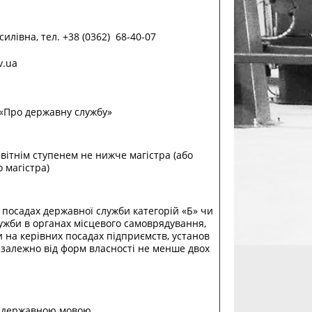
илівна, тел. +38 (0362) 68-40-07
v.ua
 «Про державну службу»
світнім ступенем не нижче магістра (або
 магістра)
 посадах державної служби категорій «Б» чи
лужби в органах місцевого самоврядування,
и на керівних посадах підприємств, установ
езалежно від форм власності не менше двох
я державною мовою