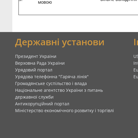
мовою
я
Державні установи
Президент України
U
Верховна Рада України
In
Урядовий портал
E
Урядова телефонна "Гаряча лінія"
E
Громадянське суспільство і влада
Національне агентство України з питань
державної служби
Антикорупційний портал
Міністерство економічного розвитку і торгівлі