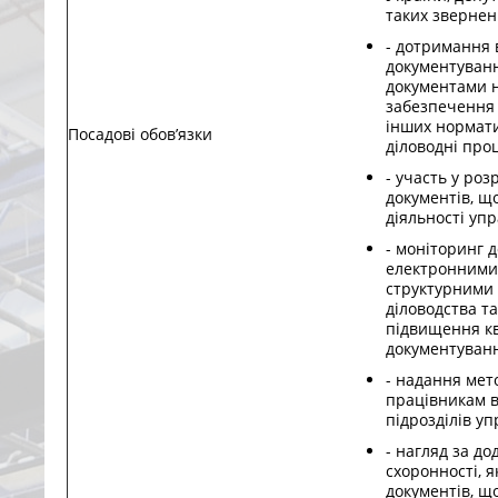
таких звернен
- дотримання 
документуванн
документами н
забезпечення 
інших нормати
Посадові обов’язки
діловодні про
- участь у роз
документів, щ
діяльності упр
- моніторинг 
електронними 
структурними 
діловодства т
підвищення кв
документуван
- надання мет
працівникам в
підрозділів уп
- нагляд за д
схоронності, 
документів, щ