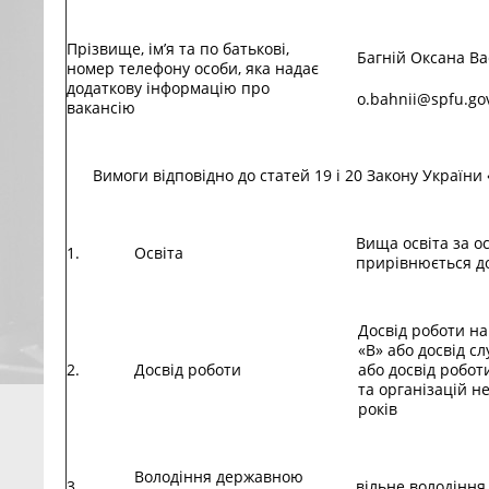
Прізвище, ім’я та по батькові,
Багній Оксана Вас
номер телефону особи, яка надає
додаткову інформацію про
o.bahnii@spfu.go
вакансію
Вимоги відповідно до статей 19 і 20 Закону України
Вища освіта за о
1.
Освіта
прирівнюється до
Досвід роботи на
«В» або досвід с
2.
Досвід роботи
або досвід робот
та організацій н
років
Володіння державною
3.
вільне володінн