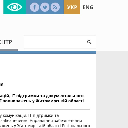
УКР
ENG
ЕНТР
ІЯ
кацій, ІТ підтримки та документального
ії повноважень у Житомирській області
 комунікацій, ІТ підтримки та
 забезпечення Управління забезпечення
важень у Житомирській області Регіонального