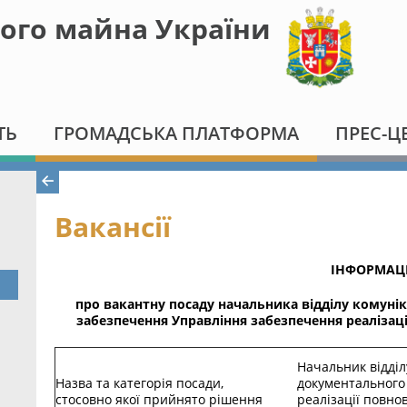
ого майна України
ТЬ
ГРОМАДСЬКА ПЛАТФОРМА
ПРЕС-Ц
Вакансії
ІНФОРМАЦ
про вакантну посаду
начальника
відділу комуні
забезпечення Управління забезпечення реалізац
Начальник відділу
Назва та категорія посади,
документального
стосовно якої прийнято рішення
реалізації повно