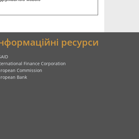
Інформаційні ресурси
SAID
ternational Finance Corporation
uropean Commission
uropean Bank