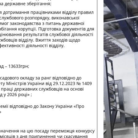
на державне зберігання;
я дотримання працівниками відділу правил
службового розпорядку, виконавської
имог законодавства з питань державної
бігання корупції. Підготовка документів для
інювання результатів службової діяльності
жбовців відділу. Вжиття заходів щодо
ективності діяльності відділу.
ад – 13633грн;
осадового окладу за ранг відповідно до
ту Міністрів України від 29.12.2023 № 1409
 праці державних службовців на основі
д у 2026 році» ;
ремії відповідно до Закону України «Про
»
изначення на цю посаду переможця конкурсу
 місяців з дня припинення чи скасування