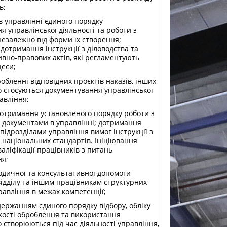
ь;
в управлінні єдиного порядку
я управлінської діяльності та роботи з
езалежно від форми їх створення;
дотримання інструкції з діловодства та
вно-правових актів, які регламентують
цеси;
робленні відповідних проєктів наказів, інших
о стосуються документування управлінської
авління;
дотримання установленого порядку роботи з
документами в управлінні; дотримання
підрозділами управління вимог інструкції з
а національних стандартів. Ініціювання
аліфікації працівників з питань
ня;
одичної та консультативної допомоги
ідділу та іншим працівникам структурних
равління в межах компетенції;
одержанням єдиного порядку відбору, обліку
якості оброблення та використання
о створюються під час діяльності управління,