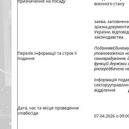
призначення на посаду
воєнного стану
заява, заповнен
зразка,документи
України, відповід
законодавства.
Подання
вЄдиному
Перелік інформації та строк її
уповноважених на
подання
самоврядування, 
функцій держави 
рік
передбачено пе
Інформація подає
секторууправлін
відділення
Дата, час та місце проведення
співбесіди
07.04.2026 о 09:0