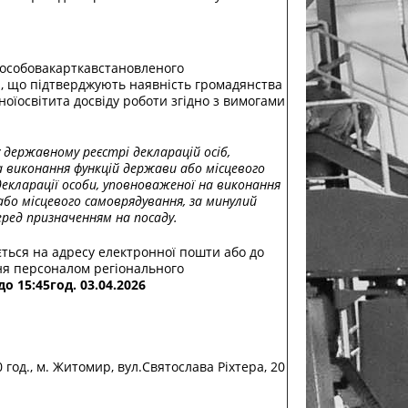
аособовакарткавстановленого
, що підтверджують наявність громадянства
ноїосвітита досвіду роботи згідно з вимогами
 державному реєстрі декларацій осіб,
 виконання функцій держави або місцевого
декларації особи, уповноваженої на виконання
або місцевого самоврядування, за минулий
ред призначенням на посаду.
ться на адресу електронної пошти або до
ня персоналом регіонального
до 1
5:
45год.
03.04.202
6
0 год., м. Житомир, вул.Святослава Ріхтера, 20