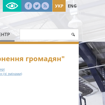
УКР
ENG
ЕНТР
рнення громадян"
ЇНИ
 (зі змінами)