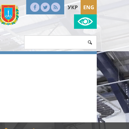
УКР
ENG