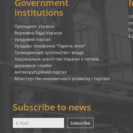
Government
institutions
U
In
Президент України
E
Верховна Рада України
E
Урядовий портал
Урядова телефонна "Гаряча лінія"
Громадянське суспільство і влада
Національне агентство України з питань
державної служби
Антикорупційний портал
Міністерство економічного розвитку і торгівлі
Subscribe to news
Subscribe