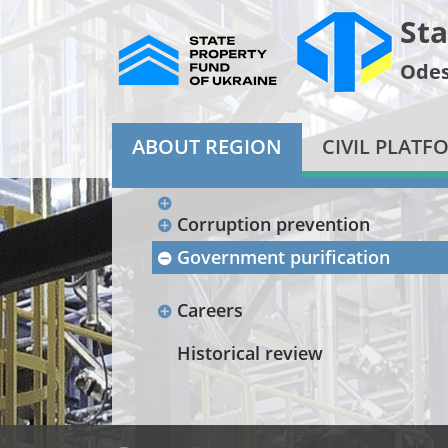
Sta
Odes
ABOUT REGION
CIVIL PLATF
Corruption prevention
Government purification
Careers
Historical review