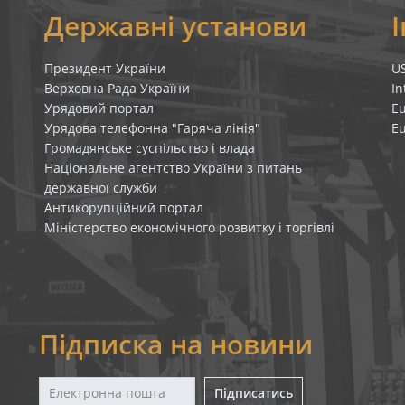
я
Державні установи
Президент України
U
Верховна Рада України
In
Урядовий портал
E
Урядова телефонна "Гаряча лінія"
E
Громадянське суспільство і влада
Національне агентство України з питань
державної служби
Антикорупційний портал
Міністерство економічного розвитку і торгівлі
Підписка на новини
Підписатись