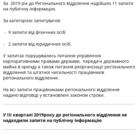
За 2019 рік до Регіонального відділення надійшло 11 запити
на публічну інформацію.
За категорією запитувачів:
- 9 запити від фізичних осіб;
- 2 запити від юридичних осіб.
У запитах порушувались питання управління
корпоративними правами держави, передачі державного
майна в оренду а також питання реорганізації регіонального
відділення та штатної чисельності працівників
регіонального відділення.
На всі запити працівниками регіонального відділення
надано відповіді у встановлені законом строки.
У ІІІ кварталі 2019року до регіонального відділення не
надходили запити на публічну інформацію