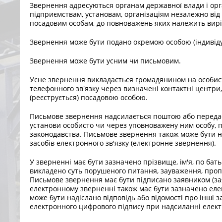
Звернення адресуються органам державної влади і орг
підприємствам, установам, організаціям незалежно від
посадовим особам, до повноважень яких належить вир
Звернення може бути подано окремою особою (індивідуа
Звернення може бути усним чи письмовим.
Усне звернення викладається громадянином на особис
телефонного зв'язку через визначені контактні центри, 
(реєструється) посадовою особою.
Письмове звернення надсилається поштою або передає
установи особисто чи через уповноважену ним особу, 
законодавства. Письмове звернення також може бути н
засобів електронного зв'язку (електронне звернення).
У зверненні має бути зазначено прізвище, ім'я, по бат
викладено суть порушеного питання, зауваження, пропо
Письмове звернення має бути підписано заявником (за
електронному зверненні також має бути зазначено еле
може бути надіслано відповідь або відомості про інші з
електронного цифрового підпису при надсиланні елект