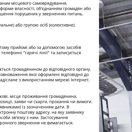
анам місцевого самоврядування,
 форми власності, об'єднанням громадян або
ішення порушених у зверненнях питань.
льне) або групою осіб (колективне).
тому прийомі або за допомогою засобів
телефонні "гарячі лінії" та записується
ться громадянином до відповідного органу,
повноваження якої оформлені відповідно до
адіслане з використанням мережі Інтернет,
ькові, місце проживання громадянина,
зиції, заяви чи скарги, прохання чи вимоги.
явниками) із зазначенням дати. В
ктронну поштову адресу, на яку заявнику
асоби зв'язку з ним. Застосування
ронного звернення не вимагається.