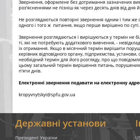
Звернення, оформлене без дотримання зазначених вимо
роз'ясненнями не пізніш як через десять днів від дня 
Не розглядаються повторні звернення одним і тим же о
одного і того ж питання, якщо перше вирішено по суті.
Звернення розглядаються і вирішуються у термін не біл
ті, які не потребують додаткового вивчення, - невідклад
їх отримання. Якщо в місячний термін вирішити поруш
керівник відповідного органу, підприємства, установи,
необхідний термін для його розгляду, про що повідомля
цьому загальний термін вирішення питань, порушених
п'яти днів.
Електронні звернення подавати на електронну адре
kropyvnytskyi@spfu.gov.ua
я
Державні установи
Президент України
U