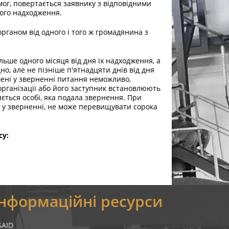
г, повертається заявнику з відповідними
його надходження.
рганом від одного і того ж громадянина з
ьше одного місяця від дня їх надходження, а
но, але не пізніше п'ятнадцяти днів від дня
ені у зверненні питання неможливо,
 організації або його заступник встановлюють
ється особі, яка подала звернення. При
 у зверненні, не може перевищувати сорока
су:
Інформаційні ресурси
SAID