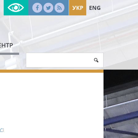
УКР
ENG
ЕНТР
н"
: