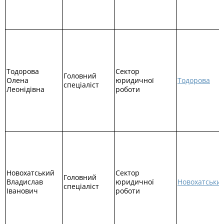
Тодорова
Сектор
Головний
Олена
юридичної
Тодорова
спеціаліст
Леонідівна
роботи
Новохатський
Сектор
Головний
Владислав
юридичної
Новохатськи
спеціаліст
Іванович
роботи