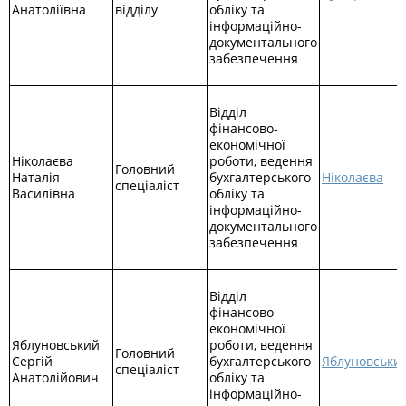
Анатоліївна
відділу
обліку та
інформаційно-
документального
забезпечення
Відділ
фінансово-
економічної
Ніколаєва
роботи, ведення
Головний
Наталія
бухгалтерського
Ніколаєва
спеціаліст
Василівна
обліку та
інформаційно-
документального
забезпечення
Відділ
фінансово-
економічної
Яблуновський
роботи, ведення
Головний
Сергій
бухгалтерського
Яблуновськи
спеціаліст
Анатолійович
обліку та
інформаційно-