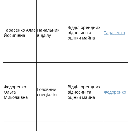
Відділ орендних
Тарасенко Алла
Начальник
відносин та
Тарасенко
Йосипівна
відділу
оцінки майна
Федоренко
Відділ орендних
Головний
Ольга
відносин та
Федоренко
спеціаліст
Миколаївна
оцінки майна