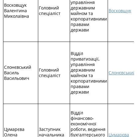
управління
Восковщук
Головний
державним
Валентина
Восковщук
спеціаліст
майном та
Миколаївна
корпоративними
правами
держави
Відділ
приватизації,
управління
Слонєвський
Головний
державним
Василь
Слонєвський
спеціаліст
майном та
Васильович
корпоративними
правами
держави
Відділ
фінансово-
економічної
Цумарєва
Заступник
роботи, ведення
Олена
начальника
бухгалтерського
Цумарєва