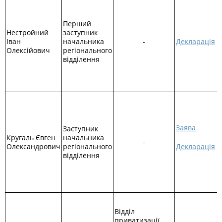
Перший
Нестройний
заступник
Іван
начальника
-
Декларація
Олексійович
регіонального
відділення
Заява
Заступник
Кругаль Євген
начальника
-
Олександрович
регіонального
Декларація
відділення
Відділ
приватизації,