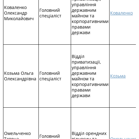
управління
Коваленко
Головний
державним
Олександр
Коваленко
спеціаліст
майном та
Миколайович
корпоративними
правами
держави
Відділ
приватизації,
управління
Козьма Ольга
Головний
державним
Козьма
Олександрівна
спеціаліст
майном та
корпоративними
правами
держави
Омельченко
Відділ орендних
Головний
Тетяна
відносин та
Омельченко