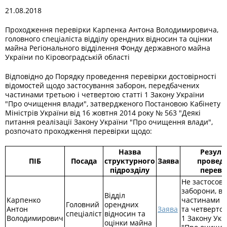
21.08.2018
Проходження перевірки Карпенка Антона Володимировича,
головного спеціаліста відділу орендних відносин та оцінки
майна Регіонального відділення Фонду державного майна
України по Кіровоградській області
Відповідно до Порядку проведення перевірки достовірності
відомостей щодо застосування заборон, передбачених
частинами третьою і четвертою статті 1 Закону України
"Про очищення влади", затвердженого Постановою Кабінету
Міністрів України від 16 жовтня 2014 року № 563 "Деякі
питання реалізації Закону України "Про очищення влади",
розпочато проходження перевірки щодо:
Назва
Резуль
ПІБ
Посада
структурного
Заява
провед
підрозділу
переві
Не застосов
заборони, в
Відділ
Карпенко
частинами т
Головний
орендних
Антон
Заява
та четвертою
спеціаліст
відносин та
Володимирович
1 Закону Укр
оцінки майна