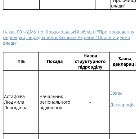
"Про очище
влади"
Наказ РВ ФДМУ по Кіровоградській області "Про проведення
перевірки, передбаченої Законом України "Про очищення
влади"
Назва
Заява,
ПІБ
Посада
структурного
декларація
підрозділу
Заява
Астаф'єва
Начальник
Людмила
регіонального
-
Декларація
Леонідівна
відділення