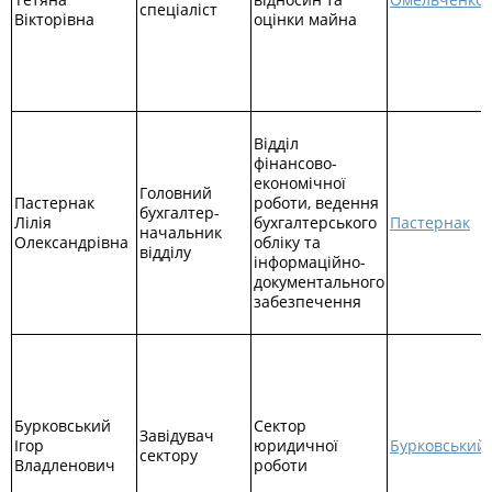
спеціаліст
Вікторівна
оцінки майна
Відділ
фінансово-
економічної
Головний
Пастернак
роботи, ведення
бухгалтер-
Лілія
бухгалтерського
Пастернак
начальник
Олександрівна
обліку та
відділу
інформаційно-
документального
забезпечення
Бурковський
Сектор
Завідувач
Ігор
юридичної
Бурковський
сектору
Владленович
роботи