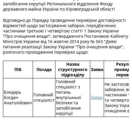
запобігання корупції Регіонального відділення Фонду
державного майна України по Кіровоградській області
Відповідно до Порядку проведення перевірки достовірності
відомостей щодо застосування заборон, передбачених
частинами третьою і четвертою статті 1 Закону України
"Про очищення влади", затвердженого Постановою Кабінету
Міністрів України від 16 жовтня 2014 року № 563 "Деякі
питання реалізації Закону України "Про очищення влади",
розпочато проходження перевірки щодо:
Назва
Резуль
ПІБ
Посада
структурного
Заява
провед
підрозділу
переві
Головний
Не застосову
спеціаліст з
заборони, ви
Бондарь
питань
Головний
частинами т
Богдан
внутрішньої
Заява
спеціаліст
та четвертою
Анатолійович
безпеки та
Закону Украї
запобігання
очищення вл
корупції