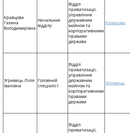
Відділ
приватизації,
управління
Кравцова
Начальник
державним
Галина
Кравцова
відділу
майном та
Володимирівна
корпоративними
правами
держави
Відділ
приватизації,
управління
Згривець Лілія
Головний
державним
Згривець
Іванівна
спеціаліст
майном та
корпоративними
правами
держави
Відділ
приватизації,