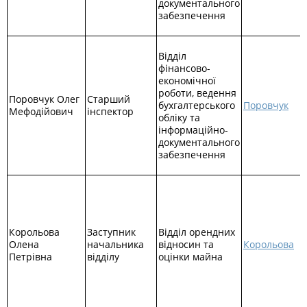
документального
забезпечення
Відділ
фінансово-
економічної
роботи, ведення
Поровчук Олег
Старший
бухгалтерського
Поровчук
Мефодійович
інспектор
обліку та
інформаційно-
документального
забезпечення
Корольова
Заступник
Відділ орендних
Олена
начальника
відносин та
Корольова
Петрівна
відділу
оцінки майна