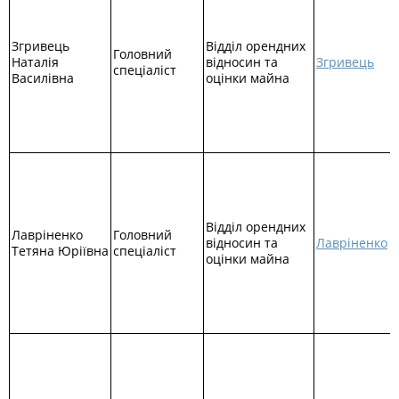
Згривець
Відділ орендних
Головний
Наталія
відносин та
Згривець
спеціаліст
Василівна
оцінки майна
Відділ орендних
Лавріненко
Головний
відносин та
Лавріненко
Тетяна Юріївна
спеціаліст
оцінки майна