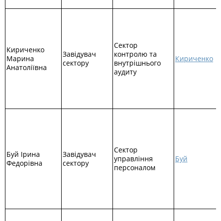
Сектор
Кириченко
Завідувач
контролю та
Марина
Кириченко
сектору
внутрішнього
Анатоліївна
аудиту
Сектор
Буй Ірина
Завідувач
управління
Буй
Федорівна
сектору
персоналом