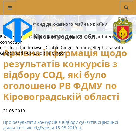
Фонд державного майна України
Кіровоградська обл.
Enable Ginger
Cannot connect to Ginger
Check your internet
connection
or reload the browser
Disable Ginger
Rephrase
Rephrase with
Архівна інформація щодо
Ginger (Ctrl+Alt+E)
Edit in Ginger
результатів конкурсів з
відбору СОД, які було
оголошено РВ ФДМУ по
Кіровоградській області
21.03.2019
Про результати конкурсів з відбору суб'єктів оціночної
діяльності, які відбулися 15.03.2019 р.