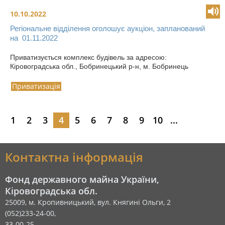
10.10.2022
Регіональне відділення оголошує аукціон, запланований
на 01.11.2022
Приватизується комплекс будівель за адресою:
Кіровоградська обл., Бобринецький р-н, м. Бобринець
Приватизація
1
2
3
4
5
6
7
8
9
10
...
Контактна інформація
Фонд державного майна України,
Кіровоградська обл.
25009, м. Кропивницький, вул. Княгині Ольги, 2
(052)233-24-00,
33-00-25