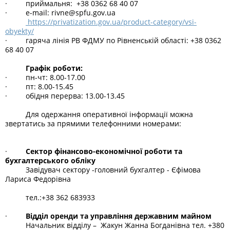
· приймальня:
+38 0362 68 40 07
· e-mail: rivne@spfu.gov.ua
https://privatization.gov.ua/product-category/vsi-
obyekty/
· гаряча лінія РВ ФДМУ по Рівненській області:
+38 0362
68 40 07
Графік роботи:
· пн-чт: 8.00-17.00
· пт: 8.00-15.45
· обідня перерва: 13.00-13.45
Для одержання оперативної інформації можна
звертатись за прямими телефонними номерами:
·
Сектор фінансово-економічної роботи та
бухгалтерського обліку
Завідувач сектору -головний бухгалтер - Єфімова
Лариса Федорівна
тел.:+38 362 683933
·
Відділ оренди та управління державним майном
Начальник відділу – Жакун Жанна Богданівна тел. +380