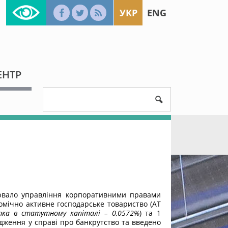
УКР
ENG
ЕНТР
нювало управління корпоративними правами
номічно активне господарське товариство (АТ
ка в статутному капіталі – 0,0572%
) та 1
дження у справі про банкрутство та введено