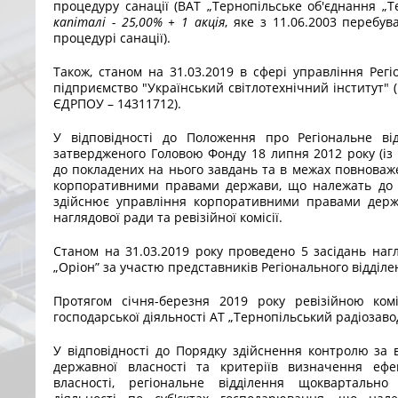
процедуру санації (ВАТ „Тернопільське об'єднання „
капіталі - 25,00% + 1 акція
, яке з 11.06.2003 перебув
процедурі санації).
Також, станом на 31.03.2019 в сфері управління Рег
підприємство "Український світлотехнічний інститут" (в
ЄДРПОУ – 14311712).
У відповідності до Положення про Регіональне ві
затвердженого Головою Фонду 18 липня 2012 року (із з
до покладених на нього завдань та в межах повноваж
корпоративними правами держави, що належать до с
здійснює управління корпоративними правами держ
наглядової ради та ревізійної комісії.
Станом на 31.03.2019 року проведено 5 засідань наг
„Оріон” за участю представників Регіонального відділе
Протягом січня-березня 2019 року ревізійною ко
господарської діяльності АТ „Тернопільський радіозаво
У відповідності до Порядку здійснення контролю за 
державної власності та критеріїв визначення ефе
власності, регіональне відділення щоквартально 