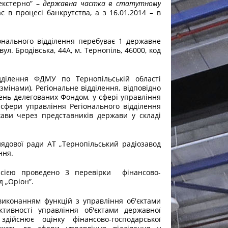
Текстерно” –
державна частка в статутному
ає в процесі банкрутства, а з 16.01.2014 – в
іонального відділення перебуває 1 державне
ул. Бродівська, 44А, м. Тернопіль, 46000, код
дділення ФДМУ по Тернопільській області
мінами), Регіональне відділення, відповідно
ень делегованих Фондом, у сфері управління
фери управління Регіонального відділення
ави через представників держави у складі
лядової ради АТ „Тернопільський радіозавод
ння.
місією проведено 3 перевірки фінансово-
д „Оріон”.
виконанням функцій з управління об'єктами
ктивності управління об'єктами державної
здійснює оцінку фінансово-господарської