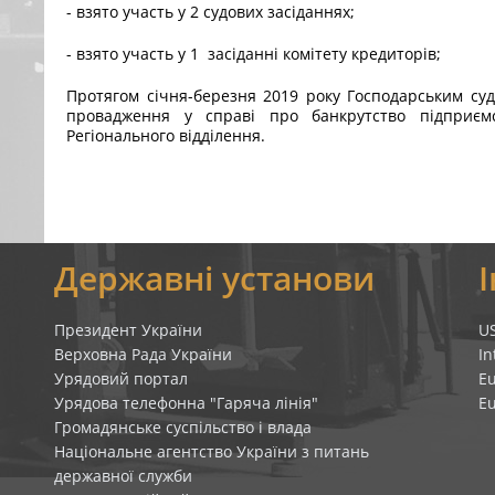
- взято участь у 2 судових засіданнях;
- взято участь у 1 засіданні комітету кредиторів;
Протягом січня-березня 2019 року Господарським суд
провадження у справі про банкрутство підприєм
Регіонального відділення.
я
Державні установи
Президент України
U
Верховна Рада України
In
Урядовий портал
E
Урядова телефонна "Гаряча лінія"
E
Громадянське суспільство і влада
Національне агентство України з питань
державної служби