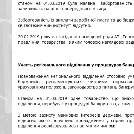
станом на 01.03.2019 була наявна заборгованість 
залишилась на рівні попереднього місяця.
Заборгованість із виплати заробітної плати та до бюд
світлотехнічний інститут” відсутня.
20.02.2019 року на засіданні наглядової ради АТ „Тер
правління товариства, з яким головою наглядової ради
Участь регіонального відділення у процедурах банк
Повноваження Регіонального відділення стосовно уча
боржників, регламентуються чинними нормати
урахуванням положень законодавства з питань банкрут
Станом на 31.03.2019 одне товариство, що знахо
відділення, перебуває у процедурі банкрутства, а саме:
З метою захисту майнових інтересів держави, прот
відносно якого порушено провадження у справі про
відділення реалізовувались наступним чином: