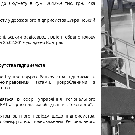
до бюджету в сумі 26429,9 тис. грн., яка
жету у державного підприємства „Український
нопільський радіозавод „Оріон” обрано голову
 25.02.2019 укладено Контракт.
рутства підприємств
сті у процедурах банкрутства підприємств-
вно-правовими актами, розробленими з
ства.
дяться в сфері управління Регіонального
 ВАТ „Тернопільське об'єднання „Текстерно”.
ягом звітного періоду щодо підприємства,
 банкрутство, повноваження Регіонального