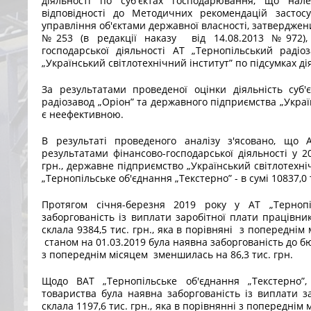
діяльності по суб'єктах господарювання, що нал
відповідності до Методичних рекомендацій застос
управління об'єктами державної власності, затверджен
№253 (в редакції наказу від 14.08.2013 №972), 
господарської діяльності АТ „Тернопільський радіо
„Український світлотехнічний інститут” по підсумках дія
За результатами проведеної оцінки діяльність суб
радіозавод „Оріон” та державного підприємства „Украї
є неефективною.
В результаті проведеного аналізу з'ясовано, що 
результатами фінансово-господарської діяльності у 2
грн., державне підприємство „Український світлотехнічн
„Тернопільське об'єднання „Текстерно” - в сумі 10837,0 
Протягом січня-березня 2019 року у АТ „Тернопі
заборгованість із виплати заробітної плати працівни
склала 9384,5 тис. грн., яка в порівняні з попереднім 
станом на 01.03.2019 була наявна заборгованість до бюд
з попереднім місяцем зменшилась на 86,3 тис. грн.
Щодо ВАТ „Тернопільське об'єднання „Текстерно”
товариства була наявна заборгованість із виплати за
склала 1197,6 тис. грн., яка в порівнянні з попереднім 