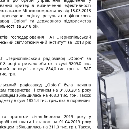
ежать до сфери управління відділення у
ування критеріїв визначення ефективності
их наказом Мінекономрозвитку від 15.03.2013
проведено оцінку результатів фінансово-
завод „Оріон” та державного підприємства
льності за 2018 рік.
'єктів господарювання АТ „Тернопільський
нський світлотехнічний інститут” за 2018 рік
АТ „Тернопільський радіозавод „Оріон” за
018 році отримало збиток в сумі 9809,0 тис.
ий інститут” - в сумі 884,0 тис. грн. та ВАТ
тис. грн.
льський радіозавод „Оріон” була наявна
кам товариства і станом на 31.03.2019 року
місяцем збільшилась на 468,3 тис. грн. Також
жету в сумі 1834,4 тис. грн., яка в порівняні
, то протягом січня-березня 2019 року у
робітної плати і станом на 01.04.2019 року
місяцем збільшилась на 311,0 тис. грн. Також,