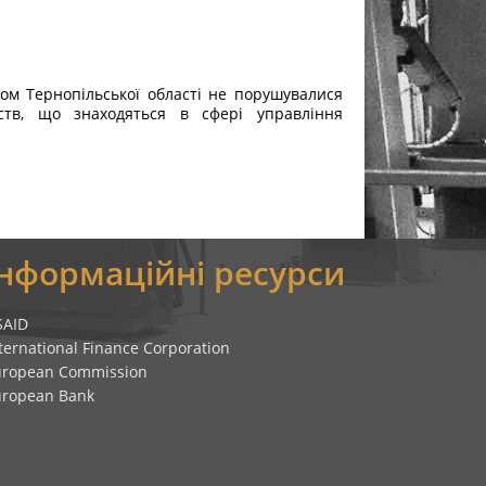
ом Тернопільської області не порушувалися
ств, що знаходяться в сфері управління
Інформаційні ресурси
SAID
ternational Finance Corporation
uropean Commission
uropean Bank