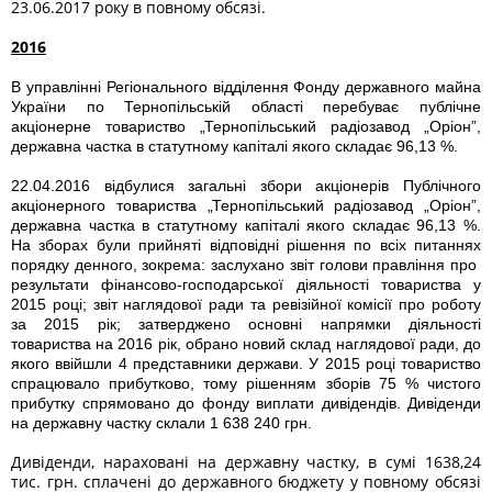
23.06.2017 року в повному обсязі.
2016
В управлінні Регіонального відділення Фонду державного майна
України по Тернопільській області перебуває публічне
акціонерне товариство „Тернопільський радіозавод „Оріон”,
державна частка в статутному капіталі якого складає 96,13 %.
22.04.2016 відбулися загальні збори акціонерів Публічного
акціонерного товариства „Тернопільський радіозавод „Оріон”,
державна частка в статутному капіталі якого складає 96,13 %.
На зборах були прийняті відповідні рішення по всіх питаннях
порядку денного, зокрема: заслухано звіт голови правління про
результати фінансово-господарської діяльності товариства у
2015 році; звіт наглядової ради та ревізійної комісії про роботу
за 2015 рік; затверджено основні напрямки діяльності
товариства на 2016 рік, обрано новий склад наглядової ради, до
якого ввійшли 4 представники держави. У 2015 році товариство
спрацювало прибутково, тому рішенням зборів 75 % чистого
прибутку спрямовано до фонду виплати дивідендів. Дивіденди
на державну частку склали 1 638 240 грн.
Дивіденди, нараховані на державну частку, в сумі 1638,24
тис. грн. сплачені до державного бюджету у повному обсязі