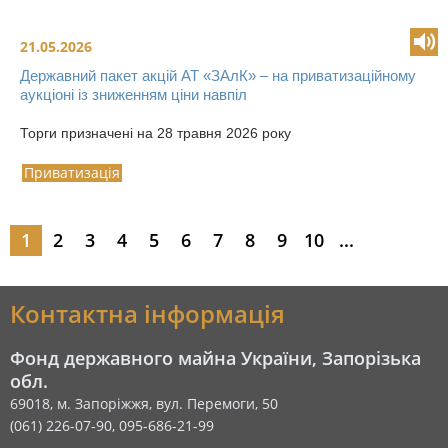
21.05.2026
Державний пакет акцій АТ «ЗАлК» – на приватизаційному
аукціоні із зниженням ціни навпіл
Торги призначені на 28 травня 2026 року
Приватизація
1
2
3
4
5
6
7
8
9
10
...
Контактна інформація
Фонд державного майна України, Запорізька
обл.
69018, м. Запоріжжя, вул. Перемоги, 50
(061) 226-07-90, 095-686-21-99