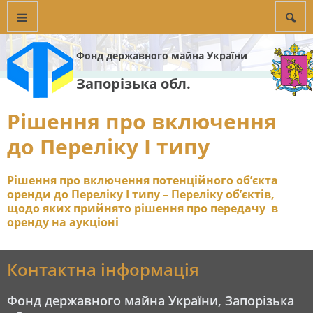
Фонд державного майна України
Запорізька обл.
Рішення про включення
до Переліку I типу
Рішення про включення потенційного об’єкта
оренди до Переліку I типу – Переліку об’єктів,
щодо яких прийнято рішення про передачу в
оренду на аукціоні
Контактна інформація
Фонд державного майна України, Запорізька