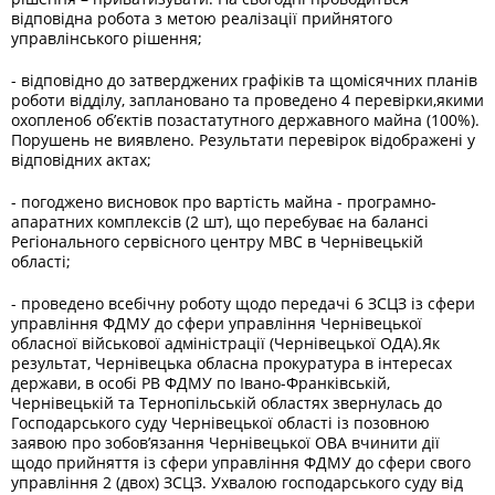
відповідна робота з метою реалізації прийнятого
управлінського рішення;
- відповідно до затверджених графіків та щомісячних планів
роботи відділу, заплановано та проведено 4 перевірки,якими
охоплено6 об’єктів позастатутного державного майна (100%).
Порушень не виявлено. Результати перевірок відображені у
відповідних актах;
- погоджено висновок про вартість майна - програмно-
апаратних комплексів (2 шт), що перебуває на балансі
Регіонального сервісного центру МВС в Чернівецькій
області;
- проведено всебічну роботу щодо передачі 6 ЗСЦЗ із сфери
управління ФДМУ до сфери управління Чернівецької
обласної військової адміністрації (Чернівецької ОДА).Як
результат, Чернівецька обласна прокуратура в інтересах
держави, в особі РВ ФДМУ по Івано-Франківській,
Чернівецькій та Тернопільській областях звернулась до
Господарського суду Чернівецької області із позовною
заявою про зобов’язання Чернівецької ОВА вчинити дії
щодо прийняття із сфери управління ФДМУ до сфери свого
управління 2 (двох) ЗСЦЗ. Ухвалою господарського суду від