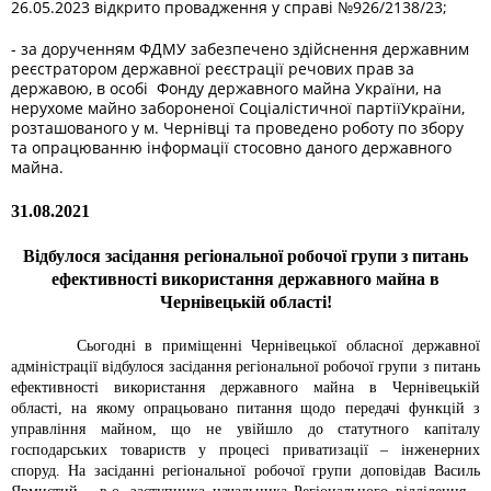
26.05.2023 відкрито провадження у справі №926/2138/23;
- за дорученням ФДМУ забезпечено здійснення державним
реєстратором державної реєстрації речових прав за
державою, в особі Фонду державного майна України, на
нерухоме майно забороненої Соціалістичної партіїУкраїни,
розташованого у м. Чернівці та проведено роботу по збору
та опрацюванню інформації стосовно даного державного
майна.
31.08.2021
Bідбулося
засідання регіональної робочої групи з питань
ефективності використання державного майна в
Чернівецькій області!
Сьогодні
в приміщенні Чернівецької обласної державної
адміністрації відбулося
засідання регіональної робочої групи з питань
ефективності використання державного майна в Чернівецькій
області, на якому
опрацьовано питання щодо передачі функцій з
управління майном, що не увійшло до статутного капіталу
господарських товариств у процесі приватизації – інженерних
споруд. На засіданні
регіональної
робочої групи доповідав Василь