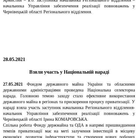
Ярмистий – в.о. заступника начальника Регіонального відділення –
начальника Управління забезпечення реалізації повноважень у
Чернівецькій області Регіонального відділення.
28.05.2021
Взяли участь у Національній нараді
27.05.2021
Фондом державного майна України та обласними
державними адміністраціями проведена Національна селекторна
нарада. Головною темою заходу стало ефективне використання
державного майна в регіонах та прискорення процесу приватизації. У
нараді взяла участь заступник начальника Регіонального відділення-
начальник Управління забезпечення реалізації повноважень у
Чернівецькій області Ірина КОМАРОВСЬКА.
Спільна робота Фонду держмайна та ОДА в напрямі пришвидшення
темпів приватизації має на меті залучення інвестицій в місцеву
економіку, розвиток інфраструктури та створення нових робочих