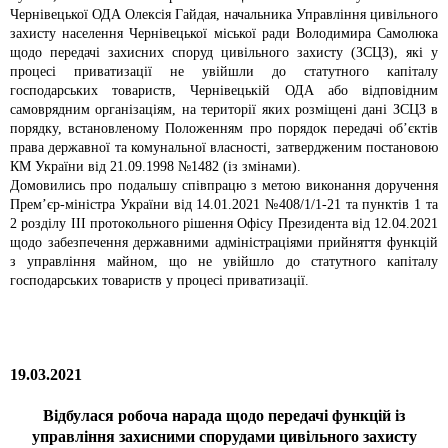
Чернівецької ОДА Олексія Гайдая, начальника Управління цивільного
захисту населення Чернівецької міської ради Володимира Самолюка
щодо передачі захисних споруд цивільного захисту (ЗСЦЗ), які у
процесі приватизації не увійшли до статутного капіталу
господарських товариств, Чернівецькій ОДА або відповідним
самоврядним організаціям, на території яких розміщені дані ЗСЦЗ в
порядку, встановленому Положенням про порядок передачі об’єктів
права державної та комунальної власності, затвердженим постановою
КМ України від 21.09.1998 №1482 (із змінами).
Домовились про подальшу співпрацю з метою виконання доручення
Прем’єр-міністра України від 14.01.2021 №408/1/1-21 та пунктів 1 та
2 розділу ІІІ протокольного рішення Офісу Президента від 12.04.2021
щодо забезпечення державними адміністраціями прийняття функцій
з управління майном, що не увійшло до статутного капіталу
господарських товариств у процесі приватизації.
19.03.2021
Відбулася робоча нарада щодо передачі функцій із
управління захисними спорудами цивільного захисту