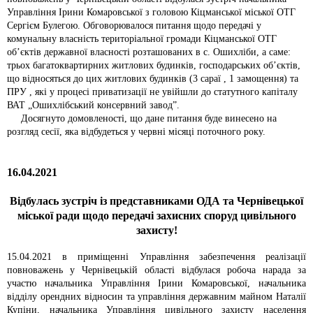
Управління Ірини Комаровської з головою Кіцманської міської ОТГ
Сергієм Булегою. Обговорювалося питання щодо передачі у
комунальну власність територіальної громади Кіцманської ОТГ
об’єктів державної власності розташованих в с. Ошихліби, а саме:
трьох багатоквартирних житлових будинків, господарських об’єктів,
що відносяться до цих житлових будинків (3 сараї , 1 замощення) та
ПРУ , які у процесі приватизації не увійшли до статутного капіталу
ВАТ „Ошихлібський консервний завод”.
Досягнуто домовленості, що дане питання буде винесено на
розгляд сесії, яка відбудеться у червні місяці поточного року.
16.04.2021
Відбулась зустріч із представниками ОДА та Чернівецької
міської ради щодо передачі захисних споруд цивільного
захисту!
15.04.2021 в приміщенні Управління забезпечення реалізації
повноважень у Чернівецькій області відбулася робоча нарада за
участю начальника Управління Ірини Комаровської, начальника
відділу орендних відносин та управління державним майном Наталії
Купіни, начальника Управління цивільного захисту населення