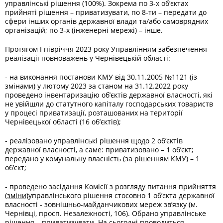
управлінські рішення (100%). Зокрема по 3-х об’єктах
прийняті рішення – приватизувати, по 8-ти – передати до
сфери інших органів державної влади та/або самоврядних
організацій; по 3-х (інженерні мережі) – інше.
Протягом І півріччя 2023 року Управлінням забезпечення
реалізації повноважень у Чернівецькій області:
- на виконання постанови КМУ від 30.11.2005 №1121 (із
змінами) у лютому 2023 за станом на 31.12.2022 року
проведено інвентаризацію об’єктів державної власності, які
не увійшли до статутного капіталу господарських товариств
у процесі приватизації, розташованих на території
Чернівецької області (16 об’єктів);
- реалізовано управлінські рішення щодо 2 об’єктів
державної власності, а саме: приватизовано – 1 об’єкт;
передано у комунальну власність (за рішенням КМУ) – 1
об’єкт;
- проведено засідання Комісії з розгляду питання прийняття
(зміни)
управлінського рішення стосовно 1 об’єкта державної
власності - зовнішньо-майданчикових мереж зв’язку (м.
Чернівці, просп. Незалежності, 106). Обрано управлінське
рішення – приватизувати. На сьогодні проводиться