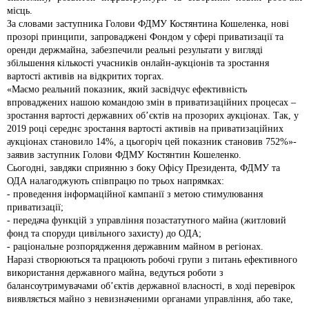
місць.
За словами заступника Голови ФДМУ Костянтина Кошеленка, нові
прозорі принципи, запроваджені Фондом у сфері приватизації та
оренди держмайна, забезпечили реальні результати у вигляді
збільшення кількості учасників онлайн-аукціонів та зростання
вартості активів на відкритих торгах.
«Маємо реальний показник, який засвідчує ефективність
впроваджених нашою командою змін в приватизаційних процесах –
зростання вартості державних об’єктів на прозорих аукціонах. Так, у
2019 році середнє зростання вартості активів на приватизаційних
аукціонах становило 14%, а цьогоріч цей показник становив 752%»-
заявив заступник Голови ФДМУ Костянтин Кошеленко.
Сьогодні, завдяки сприянню з боку Офісу Президента, ФДМУ та
ОДА налагоджують співпрацю по трьох напрямках:
- проведення інформаційної кампанії з метою стимулювання
приватизації;
- передача функцій з управління позастатутного майна (житловий
фонд та споруди цивільного захисту) до ОДА;
- раціональне розпорядження державним майном в регіонах.
Наразі створюються та працюють робочі групи з питань ефективного
використання державного майна, ведуться роботи з
балансоутримувачами об’єктів державної власності, в ході перевірок
виявляється майно з невизначеними органами управління, або таке,