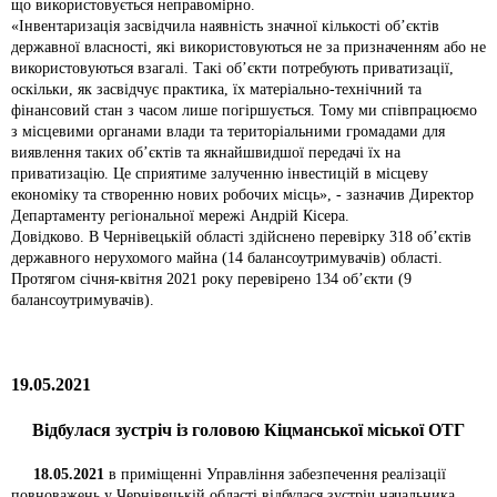
що використовується неправомірно.
«Інвентаризація засвідчила наявність значної кількості об’єктів
державної власності, які використовуються не за призначенням або не
використовуються взагалі. Такі об’єкти потребують приватизації,
оскільки, як засвідчує практика, їх матеріально-технічний та
фінансовий стан з часом лише погіршується. Тому ми співпрацюємо
з місцевими органами влади та територіальними громадами для
виявлення таких об’єктів та якнайшвидшої передачі їх на
приватизацію. Це сприятиме залученню інвестицій в місцеву
економіку та створенню нових робочих місць», - зазначив Директор
Департаменту регіональної мережі Андрій Кісера.
Довідково. В Чернівецькій області здійснено перевірку 318 об’єктів
державного нерухомого майна (14 балансоутримувачів) області.
Протягом січня-квітня 2021 року перевірено 134 об’єкти (9
балансоутримувачів).
19.05.2021
Відбулася зустріч
із головою Кіцманської міської ОТГ
18.05.2021
в приміщенні Управління забезпечення реалізації
повноважень у Чернівецькій області відбулася зустріч начальника