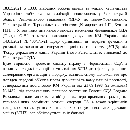
18.03.2021 о 10:00 відбулася робоча нарада за участю керівництва
Управління забезпечення реалізації повноважень у Чернівецькій
області Регіонального відділення ФДМУ по Івано-Франківській,
Чернівецькій та Тернопільській областях (Комаровської І.П., Купіни
Н.П.) і Управління цивільного захисту населення Чернівецької ОДА
(Гайдая О.В.) з метою виконання доручення КМ України від
14.01.2021 №408/1/1-21 щодо організації та передачі функцій з
управління захисними спорудами цивільного захисту (ЗСЦЗ) від
Фонду державного майна України (його Регіональних відділень) до
Чернівецької ОДА.
Було вирішено:
провести спільну нараду в Чернівецькій ОДА з
питання передачі функцій з управління ЗСЦЗ до сфери управління
самоврядних організацій в порядку, встановленому Положенням про
порядок передачі об’єктів права державної та комунальної власності,
затвердженим постановою КМ України від 21.09.1998 (із змінами)
№1482, під головуванням першого заступник Голови ОДА Богдана
Ковалюка, голів міських та об’єднаних територіальних громад, на
території яких розміщені захисні споруди ЦЗ, а також керівників
товариств, до статутних капіталів яких не увійшло таке державне
майно (ЗСЦЗ), але обліковується на їх балансі.