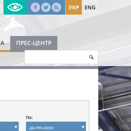
УКР
ENG
МА
ПРЕС-ЦЕНТР
По: