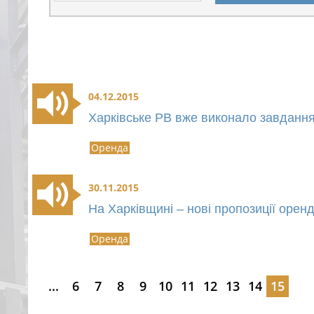
04.12.2015
Харківське РВ вже виконало завдання
Оренда
30.11.2015
На Харківщині – нові пропозиції орен
Оренда
...
6
7
8
9
10
11
12
13
14
15