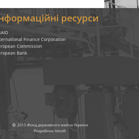
Інформаційні ресурси
SAID
ternational Finance Corporation
uropean Commission
uropean Bank
2015 Фонд державного майна України
Розробник:
kitsoft