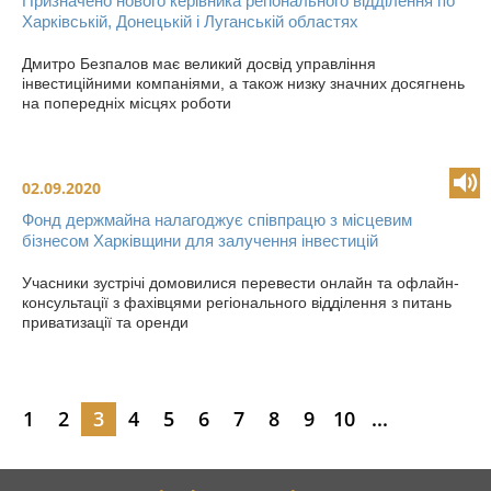
Призначено нового керівника регіонального відділення по
Харківській, Донецькій і Луганській областях
Дмитро Безпалов має великий досвід управління
інвестиційними компаніями, а також низку значних досягнень
на попередніх місцях роботи
02.09.2020
Фонд держмайна налагоджує співпрацю з місцевим
бізнесом Харківщини для залучення інвестицій
Учасники зустрічі домовилися перевести онлайн та офлайн-
консультації з фахівцями регіонального відділення з питань
приватизації та оренди
1
2
3
4
5
6
7
8
9
10
...